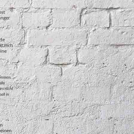
bst
anger
tte
ätzlich
eine
sammen.
lls
es nicht
all in
in
 einen