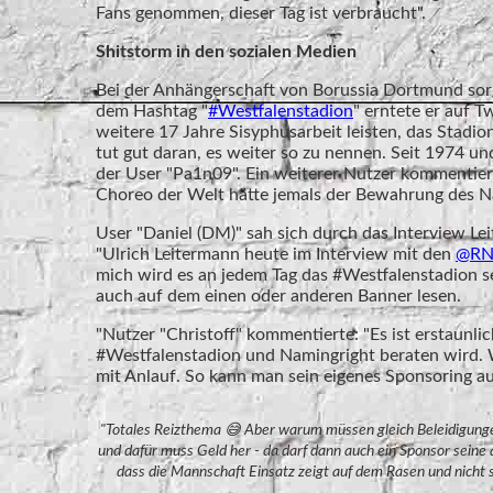
Fans genommen, dieser Tag ist verbraucht".
Shitstorm in den sozialen Medien
Bei der Anhängerschaft von Borussia Dortmund sorg
dem Hashtag "
#Westfalenstadion
" erntete er auf T
weitere 17 Jahre Sisyphusarbeit leisten, das Stad
tut gut daran, es weiter so zu nennen. Seit 1974 u
der User "Pa1n09". Ein weiterer Nutzer kommentie
Choreo der Welt hätte jemals der Bewahrung des N
User "Daniel (DM)" sah sich durch das Interview Le
"Ulrich Leitermann heute im Interview mit den
@RN
mich wird es an jedem Tag das #Westfalenstadion s
auch auf dem einen oder anderen Banner lesen.
"Nutzer "Christoff" kommentierte: "Es ist erstaunl
#Westfalenstadion und Namingright beraten wird. W
mit Anlauf. So kann man sein eigenes Sponsoring a
"Totales Reizthema 😅 Aber warum müssen gleich Beleidigungen
und dafür muss Geld her - da darf dann auch ein Sponsor seine 
dass die Mannschaft Einsatz zeigt auf dem Rasen und nicht