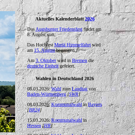
Aktuelles Kalenderblatt
2026
Das
Augsburger Friedensfest
findet am
8. August statt.
Das Hochfest
Mariä Himmelfahrt
wird
am
15. August
begangen.
Am
3. Oktober
wird in
Bremen
die
deutsche Einheit
gefeiert.
Wahlen in Deutschland 2026
08.03.2026:
Wahl
zum
Landtag
von
Baden-Württemberg
[
SWR
]
08.03.2026:
Kommunalwahl
in
Bayern
[
BR24
]
15.03.2026:
Kommunalwahl
in
Hessen
[
HR
]