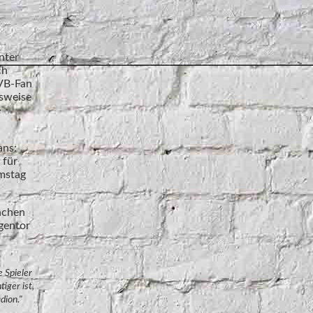
nter
ch
BVB-Fan
lsweise
e
ans:
 für
amstag
Sachen
gentor
 Spieler
iger ist,
dion."