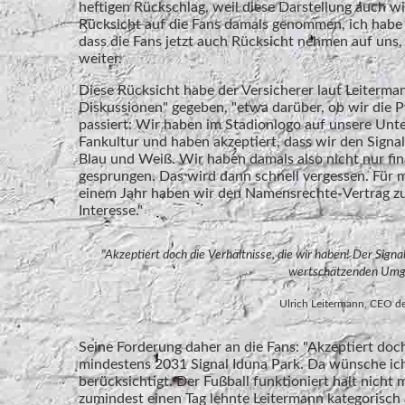
heftigen Rückschlag, weil diese Darstellung auch w
Rücksicht auf die Fans damals genommen, ich habe
dass die Fans jetzt auch Rücksicht nehmen auf uns, 
weiter.
Diese Rücksicht habe der Versicherer laut Leiterma
Diskussionen" gegeben, "etwa darüber, ob wir die P
passiert: Wir haben im Stadionlogo auf unsere Unt
Fankultur und haben akzeptiert, dass wir den Signa
Blau und Weiß. Wir haben damals also nicht nur fin
gesprungen. Das wird dann schnell vergessen. Für m
einem Jahr haben wir den Namensrechte-Vertrag zum 
Interesse."
"Akzeptiert doch die Verhältnisse, die wir haben! Der Sign
wertschätzenden Umgan
Ulrich Leitermann, CEO de
Seine Forderung daher an die Fans: "Akzeptiert doch 
mindestens 2031 Signal Iduna Park. Da wünsche ic
berücksichtigt. Der Fußball funktioniert halt nich
zumindest einen Tag lehnte Leitermann kategorisch 