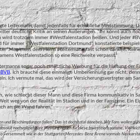
te Leitermann damit jedenfalls für erhebliche Missstimmung. U
witter deutliche Kritik an seinen Äußerungen. "Ihr könnt auch no
ion wird trotzdem immer #Westfalenstadion heißen. Und jeder #
nd für immer - Westfalenstadion Dortmund", konstatierte beispie
rte: "Man muss dem Herrn #Leitermann fast schon danken. Kein
amens Westfalenstadion so eine Reichweite verpasst."
itermanns sogar noch zusätzliche Werbung für die Haltung der F
BVB
. Ich brauche diese einmalige Umbenennung gar nicht, denn
ein. Ich vermute mal, das wird der Versicherungsvertreter am S
ich, wie schlecht dieser Mann und diese Firma kommunikativ in 
eit weg von der Realität im Stadion und in der Fanszene. Ein Ei
uch an die Wand fahren."
 und Beschimpfungen fallen? Das ist doch total daneben. Wir Fans wollen gute
absolut nachvollziehbare Meinung haben für diese Investitionssumme. Viel wicht
 so versemmelt wie in der Stuttgarter Mercedes-Benz Arena vormals Neckarsta