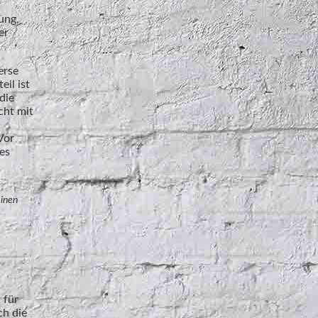
ung,
er
erse
il ist
die
cht mit
Vor
es
einen
 für
ch die