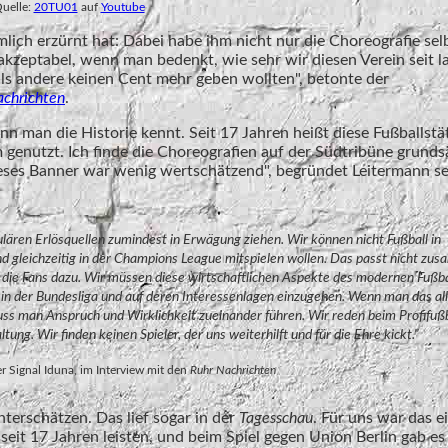
uelle:
20TU01
auf
Youtube
mlich erzürnt hat: Dabei habe ihm nicht nur die Choreografie sel
nakzeptabel, wenn man bedenkt, wie sehr wir diesen Verein seit l
als andere keinen Cent mehr geben wollten", betonte der
achrichten
.
n man die Historie kennt. Seit 17 Jahren heißt diese Fußballstä
 genutzt. Ich finde die Choreografien auf der Südtribüne grunds
ieses Banner war wenig wertschätzend", begründet Leitermann s
ulären Erlösquellen zumindest in Erwägung ziehen. Wir können nicht Fußball in
gleichzeitig in der Champions League mitspielen wollen. Das passt nicht zu
h die Fans dazu. Wir müssen diese wirtschaftlichen Aspekte des modernen Fußba
 in der Bundesliga und auf deren Interessenlagen einzugehen. Wenn man das all
ss man Anspruch und Wirklichkeit zueinander führen. Wir reden beim Profifußb
ng. Wir finden keinen Spieler, der uns weiterhilft und für die Ehre kickt."
r Signal Iduna, im Interview mit den
Ruhr Nachrichten
terschätzen. Das lief sogar in der
Tagesschau
. Für uns war das e
r seit 17 Jahren leisten, und beim Spiel gegen Union Berlin gab es