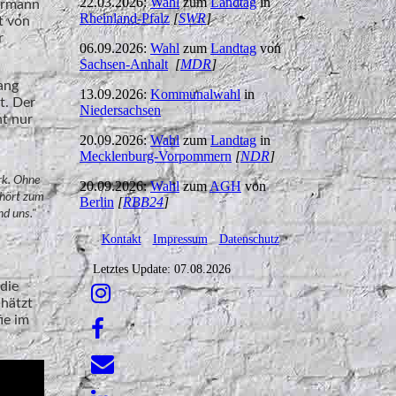
22.03.2026:
Wahl
zum
Landtag
in
ermann
Rheinland-Pfalz
[
SWR
]
t von
r
06.09.2026:
Wahl
zum
Landtag
von
Sachsen-Anhalt
[
MDR
]
ang
13.09.2026:
Kommunalwahl
in
t. Der
Niedersachsen
ht nur
.
20.09.2026:
Wahl
zum
Landtag
in
Mecklenburg-Vorpommern
[
NDR
]
rk. Ohne
20.09.2026:
Wahl
zum
AGH
von
ehört zum
Berlin
[
RBB24
]
nd uns."
Kontakt
-
Impressum
-
Datenschutz
Letztes Update: 07.08.2026
 die
hätzt
ie im