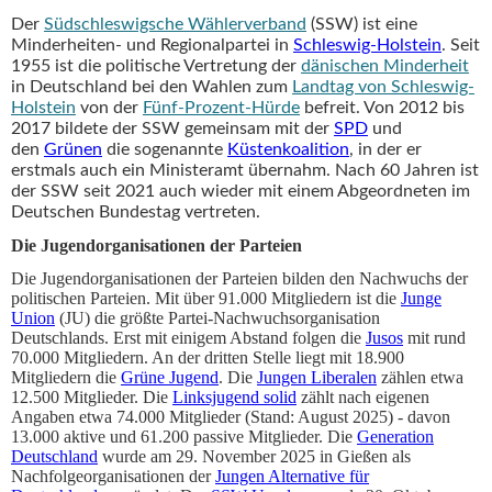
Der
Südschleswigsche Wählerverband
(SSW) ist eine
Minderheiten- und Regionalpartei in
Schleswig-Holstein
. Seit
1955 ist die politische Vertretung der
dänischen Minderheit
in Deutschland bei den Wahlen zum
Landtag von Schleswig-
Holstein
von der
Fünf-Prozent-Hürde
befreit. Von 2012 bis
2017 bildete der SSW gemeinsam mit der
SPD
und
den
Grünen
die sogenannte
Küstenkoalition
, in der er
erstmals auch ein Ministeramt übernahm. Nach 60 Jahren ist
der SSW seit 2021 auch wieder mit einem Abgeordneten im
Deutschen Bundestag vertreten.
Die
Jugendorganisationen der Parteien
Die Jugendorganisationen der Parteien bilden den Nachwuchs der
politischen Parteien. Mit über 91.000 Mitgliedern ist die
Junge
Union
(JU) die größte Partei-Nachwuchsorganisation
Deutschlands. Erst mit einigem Abstand folgen die
Jusos
mit rund
70.000 Mitgliedern. An der dritten Stelle liegt mit 18.900
Mitgliedern die
Grüne Jugend
. Die
Jungen Liberalen
zählen etwa
12.500 Mitglieder. Die
Linksjugend solid
zählt nach eigenen
Angaben etwa 74.000 Mitglieder (Stand: August 2025) - davon
13.000 aktive und 61.200 passive Mitglieder. Die
Generation
Deutschland
wurde am 29. November 2025 in Gießen als
Nachfolgeorganisationen der
Jungen Alternative für