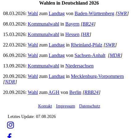
Wahlen in Deutschland 2026
08.03.2026:
Wahl
zum
Landtag
von
Baden-Württemberg
[
SWR
]
08.03.2026:
Kommunalwahl
in
Bayern
[
BR24
]
15.03.2026:
Kommunalwahl
in
Hessen
[
HR
]
22.03.2026:
Wahl
zum
Landtag
in
Rheinland-Pfalz
[
SWR
]
06.09.2026:
Wahl
zum
Landtag
von
Sachsen-Anhalt
[
MDR
]
13.09.2026:
Kommunalwahl
in
Niedersachsen
20.09.2026:
Wahl
zum
Landtag
in
Mecklenburg-Vorpommern
[
NDR
]
20.09.2026:
Wahl
zum
AGH
von
Berlin
[
RBB24
]
Kontakt
-
Impressum
-
Datenschutz
Letztes Update: 07.08.2026