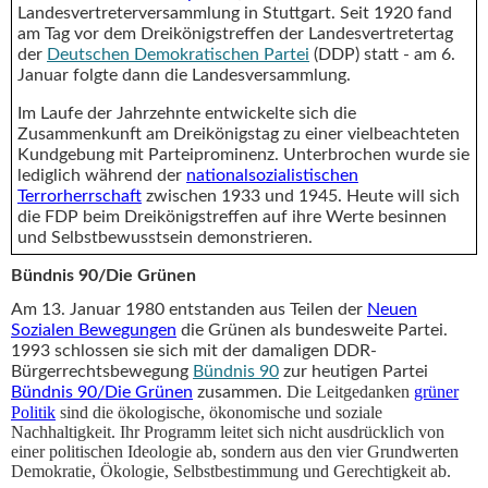
Landesvertreterversammlung in Stuttgart. Seit 1920 fand
am Tag vor dem Dreikönigstreffen der Landesvertretertag
der
Deutschen Demokratischen Partei
(DDP) statt - am 6.
Januar folgte dann die Landesversammlung.
Im Laufe der Jahrzehnte entwickelte sich die
Zusammenkunft am Dreikönigstag zu einer vielbeachteten
Kundgebung mit Parteiprominenz. Unterbrochen wurde sie
lediglich während der
nationalsozialistischen
Terrorherrschaft
zwischen 1933 und 1945. Heute will sich
die FDP beim Dreikönigstreffen auf ihre Werte besinnen
und Selbstbewusstsein demonstrieren.
Bündnis 90/Die Grünen
Am 13. Januar 1980 entstanden aus Teilen der
Neuen
Sozialen Bewegungen
die Grünen als bundesweite Partei.
1993 schlossen sie sich mit der damaligen DDR-
Bürgerrechtsbewegung
Bündnis 90
zur heutigen Partei
Die Leitgedanken
grüner
Bündnis 90/Die Grünen
zusammen.
Politik
sind die ökologische, ökonomische und soziale
Nachhaltigkeit. Ihr Programm leitet sich nicht ausdrücklich von
einer politischen Ideologie ab, sondern aus den vier Grundwerten
Demokratie,
Ökologie
, Selbstbestimmung und Gerechtigkeit ab.