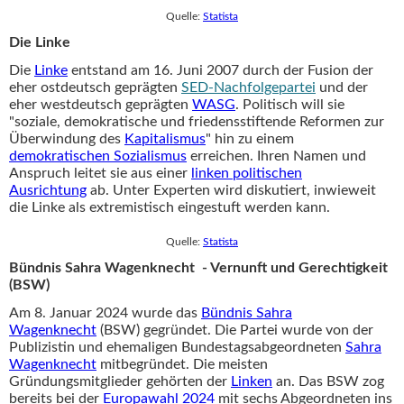
Quelle:
Statista
Die Linke
Die
Linke
entstand am 16. Juni 2007 durch der Fusion der
eher ostdeutsch geprägten
SED-Nachfolgepartei
und der
eher westdeutsch geprägten
WASG
. Politisch will sie
"soziale, demokratische und friedensstiftende Reformen zur
Überwindung des
Kapitalismus
" hin zu einem
demokratischen Sozialismus
erreichen. Ihren Namen und
Anspruch leitet sie aus einer
linken politischen
Ausrichtung
ab. Unter Experten wird diskutiert, inwieweit
die Linke als extremistisch eingestuft werden kann.
Quelle:
Statista
Bündnis Sahra Wagenknecht - Vernunft und Gerechtigkeit
(BSW)
Am 8. Januar 2024 wurde das
Bündnis Sahra
Wagenknecht
(BSW) gegründet. Die Partei wurde von der
Publizistin und ehemaligen Bundestagsabgeordneten
Sahra
Wagenknecht
mitbegründet. Die meisten
Gründungsmitglieder gehörten der
Linken
an. Das BSW zog
bereits bei der
Europawahl 2024
mit sechs Abgeordneten ins