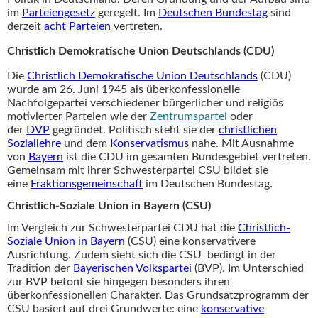
im
Parteiengesetz
geregelt. Im
Deutschen Bundestag
sind
derzeit
acht Parteien
vertreten.
Christlich Demokratische Union Deutschlands (CDU)
Die
Christlich Demokratische Union Deutschlands
(CDU)
wurde am 26. Juni 1945 als überkonfessionelle
Nachfolgepartei verschiedener bürgerlicher und religiös
motivierter Parteien wie der
Zentrumspartei
oder
der
DVP
gegründet. Politisch steht sie der
christlichen
Soziallehre
und dem
Konservatismus
nahe. Mit Ausnahme
von
Bayern
ist die CDU im gesamten Bundesgebiet vertreten.
Gemeinsam mit ihrer Schwesterpartei CSU bildet sie
eine
Fraktionsgemeinschaft
im Deutschen Bundestag.
Christlich-Soziale Union in Bayern (CSU)
Im Vergleich zur Schwesterpartei CDU hat die
Christlich-
Soziale Union in Bayern
(CSU) eine konservativere
Ausrichtung. Zudem sieht sich die CSU bedingt in der
Tradition der
Bayerischen Volkspartei
(BVP). Im Unterschied
zur BVP betont sie hingegen besonders ihren
überkonfessionellen Charakter. Das Grundsatzprogramm der
CSU basiert auf drei Grundwerte: eine
konservative