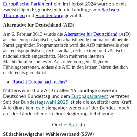
Europäische Parlament
ein. Im Herbst 2024 wurde sie mit
zweistelligen Ergebnissen in die Landtage von
Sachsen
,
Thüringen
und
Brandenburg
gewählt.
Alternative für Deutschland (AfD)
Am 6. Februar 2013 wurde die
Alternative für Deutschland
(AfD)
als eine europaskeptische, wirtschaftsliberale und nationalliberale
Partei gegründet. Programmatisch wird die AfD mittlerweile aber
als rechtspopulistisch, rechtsradikal, rechtsextrem und völkisch-
nationalistisch eingeschätzt. Nach mehreren internen
Machtkämpfen kam es zu Austritten von gemäßigteren
Führungspersonen, sodass die AfD in den letzten Jahren deutlich
nach rechts gerückt ist.
Rutscht Europa nach rechts?
Mittlerweile ist die AfD in allen 16 Landtage sowie im
Deutschen Bundestag und dem
Europaparlament
vertreten.
Seit der
Bundestagswahl 2025
ist sie die zweitstärkste Kraft.
Allerdings kam es bislang aber weder auf der Bundes- noch
auf der Länderebene zu einer Regierungsbeteiligung.
Quelle:
Statista
Südschleswigscher Wählerverband (SSW)