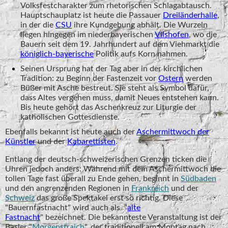
Volksfestcharakter zum rhetorischen Schlagabtausch.
Hauptschauplatz ist heute die Passauer
Dreiländerhalle
,
in der die
CSU
ihre Kundgebung abhält. Die Wurzeln
liegen hingegen im niederbayerischen
Vilshofen
, wo die
Bauern seit dem 19. Jahrhundert auf dem Viehmarkt die
königlich-bayerische
Politik aufs Korn nahmen.
Seinen Ursprung hat der Tag aber in der kirchlichen
Tradition: zu Beginn der Fastenzeit vor
Ostern
werden
Büßer mit Asche bestreut. Sie steht als Symbol dafür,
dass Altes vergehen muss, damit Neues entstehen kann.
Bis heute gehört das Aschenkreuz zur Liturgie der
katholischen Gottesdienste.
Ebenfalls bekannt ist heute auch der
Aschermittwoch der
Künstler
und der
Kabarettisten
.
Entlang der deutsch-schweizerischen Grenzen ticken die
Uhren jedoch anders: Während mit dem Aschermittwoch die
tollen Tage fast überall zu Ende gehen, beginnt in
Südbaden
und den angrenzenden Regionen in
Frankreich
und der
Schweiz
das große Spektakel erst so richtig. Diese
"Bauernfastnacht" wird auch als "
alte
Fastnacht
" bezeichnet. Die bekannteste Veranstaltung ist der
Basler "
Morgenstraich
", der traditionell am Montag nach