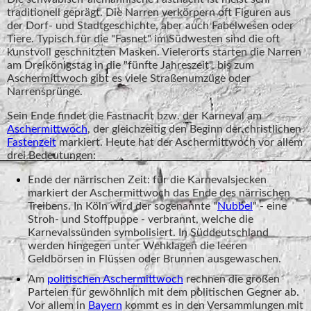
traditionell geprägt. Die Narren verkörpern oft Figuren aus
der Dorf- und Stadtgeschichte, aber auch Fabelwesen oder
Tiere. Typisch für die "Fasnet" im Südwesten sind die oft
kunstvoll geschnitzten Masken. Vielerorts starten die Narren
am Dreikönigstag in die "fünfte Jahreszeit", bis zum
Aschermittwoch gibt es viele Straßenumzüge oder
Narrensprünge.
Sein Ende findet die Fastnacht bzw. der Karneval am
Aschermittwoch
, der gleichzeitig den Beginn der christlichen
Fastenzeit
markiert. Heute hat der Aschermittwoch vor allem
drei Bedeutungen:
Ende der närrischen Zeit: für die Karnevalsjecken
markiert der Aschermittwoch das Ende des närrischen
Treibens. In Köln wird der sogenannte "
Nubbel
" - eine
Stroh- und Stoffpuppe - verbrannt, welche die
Karnevalssünden symbolisiert. In Süddeutschland
werden hingegen unter Wehklagen die leeren
Geldbörsen in Flüssen oder Brunnen ausgewaschen.
Am
politischen Aschermittwoch
rechnen die großen
Parteien für gewöhnlich mit dem politischen Gegner ab.
Vor allem in
Bayern
kommt es in den Versammlungen mit