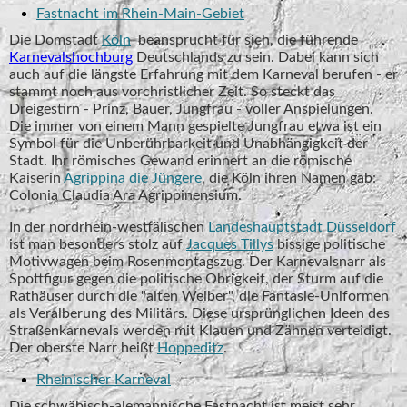
Fastnacht im Rhein-Main-Gebiet
Die Domstadt
Köln
beansprucht für sich, die führende
Karnevalshochburg
Deutschlands zu sein. Dabei kann sich
auch auf die längste Erfahrung mit dem Karneval berufen - er
stammt noch aus vorchristlicher Zeit. So steckt das
Dreigestirn - Prinz, Bauer, Jungfrau - voller Anspielungen.
Die immer von einem Mann gespielte Jungfrau etwa ist ein
Symbol für die Unberührbarkeit und Unabhängigkeit der
Stadt. Ihr römisches Gewand erinnert an die römische
Kaiserin
Agrippina die Jüngere
, die Köln ihren Namen gab:
Colonia Claudia Ara Agrippinensium.
In der nordrhein-westfälischen
Landeshauptstadt
Düsseldorf
ist man besonders stolz auf
Jacques Tillys
bissige politische
Motivwagen beim Rosenmontagszug. Der Karnevalsnarr als
Spottfigur gegen die politische Obrigkeit, der Sturm auf die
Rathäuser durch die "alten Weiber", die Fantasie-Uniformen
als Veralberung des Militärs. Diese ursprünglichen Ideen des
Straßenkarnevals werden mit Klauen und Zähnen verteidigt.
Der oberste Narr heißt
Hoppeditz
.
Rheinischer Karneval
Die schwäbisch-alemannische Fastnacht ist meist sehr