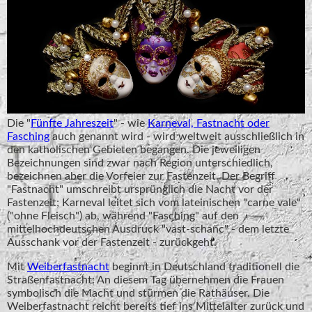
Die "
Fünfte Jahreszeit
" - wie
Karneval, Fastnacht oder
Fasching
auch genannt wird - wird weltweit ausschließlich in
den katholischen Gebieten begangen. Die jeweiligen
Bezeichnungen sind zwar nach Region unterschiedlich,
bezeichnen aber die Vorfeier zur Fastenzeit. Der Begriff
"Fastnacht" umschreibt ursprünglich die Nacht vor der
Fastenzeit; Karneval leitet sich vom lateinischen "carne vale"
("ohne Fleisch") ab, während "Fasching" auf den
mittelhochdeutschen Ausdruck "vast-schanc" - dem letzte
Ausschank vor der Fastenzeit - zurückgeht.
Mit
Weiberfastnacht
beginnt in Deutschland traditionell die
Straßenfastnacht: An diesem Tag übernehmen die Frauen
symbolisch die Macht und stürmen die Rathäuser. Die
Weiberfastnacht reicht bereits tief ins Mittelalter zurück und