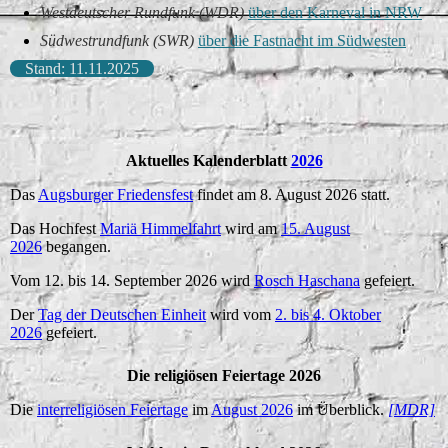
Westdeutscher Rundfunk (WDR)
über den Karneval in NRW
Südwestrundfunk (SWR)
über die Fastnacht im Südwesten
Stand: 11.11.2025
Aktuelles Kalenderblatt
2026
Das
Augsburger Friedensfest
findet am 8. August 2026 statt.
Das Hochfest
Mariä Himmelfahrt
wird am
15. August
2026
begangen.
Vom 12. bis 14. September 2026 wird
Rosch Haschana
gefeiert.
Der
Tag der Deutschen Einheit
wird vom
2. bis 4. Oktober
2026
gefeiert.
Die religiösen Feiertage 2026
Die
interreligiösen Feiertage
im
August 2026
im Überblick.
[MDR]