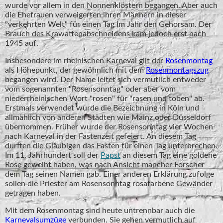
wurde vor allem in den Nonnenklöstern begangen. Aber auch
die Ehefrauen verweigerten ihren Männern in dieser
"verkehrten Welt" für einen Tag im Jahr den Gehorsam. Der
Brauch des Krawattenabschneidens kam jedoch erst nach
1945 auf.
Insbesondere im rheinischen Karneval gilt der
Rosenmontag
als Höhepunkt, der gewöhnlich mit dem
Rosenmontagszug
begangen wird. Der Name leitet sich vermutlich entweder
vom sogenannten "Rosensonntag" oder aber vom
niederrheinischen Wort "rosen" für "rasen und toben" ab.
Erstmals verwendet wurde die Bezeichnung in Köln und
allmählich von anderen Städten wie Mainz oder Düsseldorf
übernommen. Früher wurde der Rosensonntag vier Wochen
nach Karneval in der Fastenzeit gefeiert. An diesem Tag
durften die Gläubigen das Fasten für einen Tag unterbrechen.
Im 11. Jahrhundert soll der
Papst
an diesem Tag eine goldene
Rose geweiht haben, was nach Ansicht mancher Forscher
dem Tag seinen Namen gab. Einer anderen Erklärung zufolge
sollen die Priester am Rosensonntag rosafarbene Gewänder
getragen haben.
Mit dem Rosenmontag sind heute untrennbar auch die
Karnevalsumzüge
verbunden. Sie gehen vermutlich auf