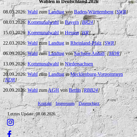
Wahlen in Deutschland 2026
08.03.2026:
Wahl
zum
Landtag
von
Baden-Württemberg
[
SWR
]
08.03.2026:
Kommunalwahl
in
Bayern
[
BR24
]
15.03.2026:
Kommunalwahl
in
Hessen
[
HR
]
22.03.2026:
Wahl
zum
Landtag
in
Rheinland-Pfalz
[
SWR
]
06.09.2026:
Wahl
zum
Landtag
von
Sachsen-Anhalt
[
MDR
]
13.09.2026:
Kommunalwahl
in
Niedersachsen
20.09.2026:
Wahl
zum
Landtag
in
Mecklenburg-Vorpommern
[
NDR
]
20.09.2026:
Wahl
zum
AGH
von
Berlin
[
RBB24
]
Kontakt
-
Impressum
-
Datenschutz
Letztes Update: 08.08.2026