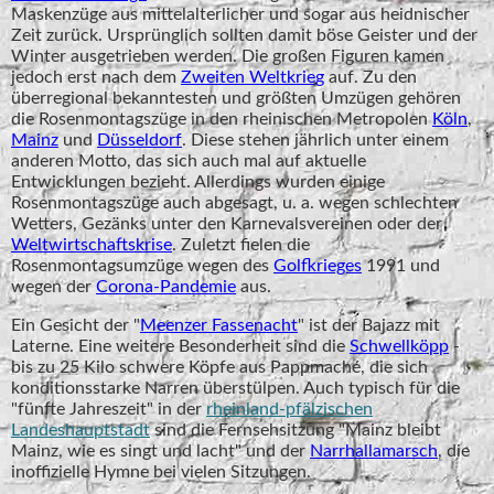
Maskenzüge aus mittelalterlicher und sogar aus heidnischer
Zeit zurück. Ursprünglich sollten damit böse Geister und der
Winter ausgetrieben werden. Die großen Figuren kamen
jedoch erst nach dem
Zweiten Weltkrieg
auf. Zu den
überregional bekanntesten und größten Umzügen gehören
die Rosenmontagszüge in den rheinischen Metropolen
Köln
,
Mainz
und
Düsseldorf
. Diese stehen jährlich unter einem
anderen Motto, das sich auch mal auf aktuelle
Entwicklungen bezieht. Allerdings wurden einige
Rosenmontagszüge auch abgesagt, u. a. wegen schlechten
Wetters, Gezänks unter den Karnevalsvereinen oder der
Weltwirtschaftskrise
. Zuletzt fielen die
Rosenmontagsumzüge wegen des
Golfkrieges
1991 und
wegen der
Corona-Pandemie
aus.
Ein Gesicht der "
Meenzer Fassenacht
" ist der Bajazz mit
Laterne. Eine weitere Besonderheit sind die
Schwellköpp
-
bis zu 25 Kilo schwere Köpfe aus Pappmaché, die sich
konditionsstarke Narren überstülpen. Auch typisch für die
"fünfte Jahreszeit" in der
rheinland-pfälzischen
Landeshauptstadt
sind die Fernsehsitzung "Mainz bleibt
Mainz, wie es singt und lacht" und der
Narrhallamarsch
, die
inoffizielle Hymne bei vielen Sitzungen.