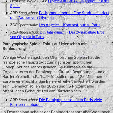
DW):
Olympia in Paris - Ein großes Fest des
Deutsche Welle (
Sports
ARD Sportschau:
Paris, mon amour - Eine Stadt zelebriert
den Zauber von Olympia
ZDF Sportstudio:
Los Angeles - Kontrast pur zu Paris
ARD Tagesschau:
Ein Jahr danach - Das zwiespältige Erbe
von Olympia in Paris
Paralympische Spiele: Fokus auf Menschen mit
Behinderung
Wenige Wochen nach den Olympischen Spielen hat die
französische Hauptstadt zum nächsten sportlichen
Höhepunkt des Jahres geladen. So rühmen sich die
Organisatoren der Paralympics für ihre Bemühungen um die
Barrierefreiheit in Paris. Dafür sollen rund 125 Millionen
Euro in eine nachhaltige Barrierefreiheit investiert worden
sein. Demnach sollen bis 2025 rund 95 Prozent aller
öffentlichen Gebäude frei von Barrieren sein.
ARD Sportschau:
Die Paralympics sollen in Paris viele
Barrieren abbauen
In Deutschland scheint der Behindertensport aber wohl noch