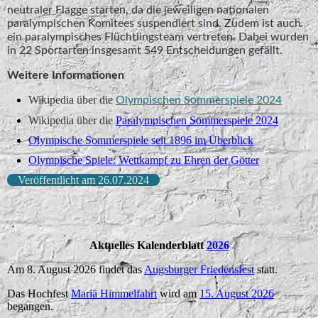
neutraler Flagge starten, da die jeweiligen nationalen
paralympischen Komitees suspendiert sind. Zudem ist auch
ein paralympisches Flüchtlingsteam vertreten. Dabei wurden
in 22 Sportarten insgesamt 549 Entscheidungen gefällt.
Weitere Informationen
Wikipedia über die
Olympischen Sommerspiele 2024
Wikipedia über die
Paralympischen Sommerspiele 2024
Olympische Sommerspiele seit 1896 im Überblick
Olympische Spiele: Wettkampf zu Ehren der Götter
Veröffentlicht am 26.07.2024
Aktuelles Kalenderblatt
2026
Am 8. August 2026 findet das
Augsburger Friedensfest
statt.
Das Hochfest
Mariä Himmelfahrt
wird am
15. August 2026
begangen.