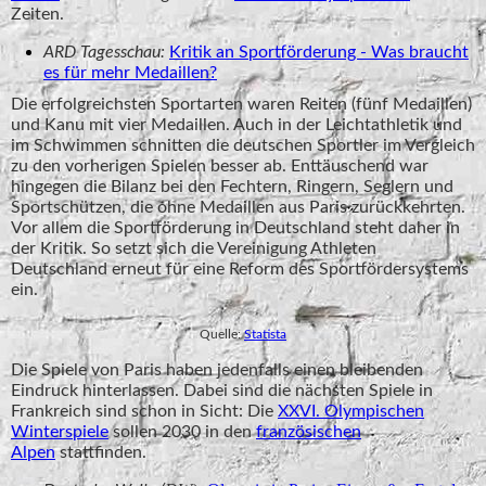
Zeiten.
ARD Tagesschau:
Kritik an Sportförderung - Was braucht
es für mehr Medaillen?
Die erfolgreichsten Sportarten waren Reiten (fünf Medaillen)
und Kanu mit vier Medaillen. Auch in der Leichtathletik und
im Schwimmen schnitten die deutschen Sportler im Vergleich
zu den vorherigen Spielen besser ab. Enttäuschend war
hingegen die Bilanz bei den Fechtern, Ringern, Seglern und
Sportschützen, die ohne Medaillen aus Paris zurückkehrten.
Vor allem die Sportförderung in Deutschland steht daher in
der Kritik. So setzt sich die Vereinigung Athleten
Deutschland erneut für eine Reform des Sportfördersystems
ein.
Quelle:
Statista
Die Spiele von Paris haben jedenfalls einen bleibenden
Eindruck hinterlassen. Dabei sind die nächsten Spiele in
Frankreich sind schon in Sicht: Die
XXVI. Olympischen
Winterspiele
sollen 2030 in den
französischen
Alpen
stattfinden.