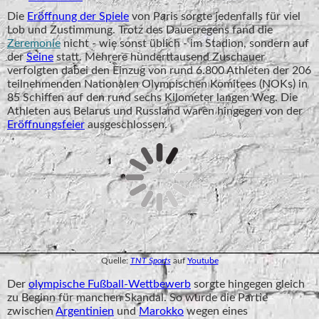
Die
Eröffnung der Spiele
von Paris sorgte jedenfalls für viel
Lob und Zustimmung. Trotz des Dauerregens fand die
Zeremonie
nicht - wie sonst üblich - im Stadion, sondern auf
der
Seine
statt. Mehrere hunderttausend Zuschauer
verfolgten dabei den Einzug von rund 6.800 Athleten der 206
teilnehmenden Nationalen Olympischen Komitees (NOKs) in
85 Schiffen auf den rund sechs Kilometer langen Weg. Die
Athleten aus Belarus und Russland waren hingegen von der
Eröffnungsfeier
ausgeschlossen.
Quelle:
TNT Sports
auf
Youtube
Der
olympische Fußball-Wettbewerb
sorgte hingegen gleich
zu Beginn für manchen Skandal. So wurde die Partie
zwischen
Argentinien
und
Marokko
wegen eines