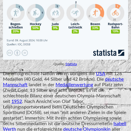
Quelle:
Statista
Die erfolgreichste Nation waren übrigens die
USA
mit 126
Medaillen (40 Gold, 44 Silber und 42 Bronze). Die
deutsche
Mannschaft
landet in der
Medaillenwertung
auf Platz zehn
(Zwölf Gold, 13 Silber und acht Bronze). Es ist die
schlechteste Bilanz einer deutschen Olympia-Mannschaft
seit
1952
. Nach Ansicht von Olaf Tabor,
Leistungssportvorstand beim Deutschen Olympischen
Sportbund (DOSB), sei man "mit anderen Zielen in die Spiele
gestartet". Immerhin: Mit ihrem achten Olympiasieg sowie
sechs Silbermedaillen ist die deutsche Dressurreiterin
Isabell
Werth
nun die erfolgreichste
deutsche Olympionikin
aller