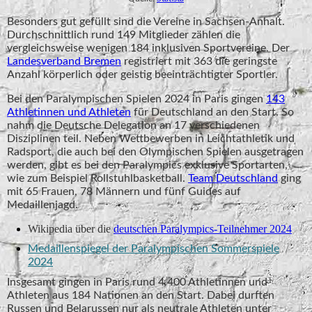
Besonders gut gefüllt sind die Vereine in Sachsen-Anhalt.
Durchschnittlich rund 149 Mitglieder zählen die
vergleichsweise wenigen 184 inklusiven Sportvereine. Der
Landesverband Bremen
registriert mit 363 die geringste
Anzahl körperlich oder geistig beeinträchtigter Sportler.
Bei den Paralympischen Spielen 2024 in Paris gingen
143
Athletinnen und Athleten
für Deutschland an den Start. So
nahm die Deutsche Delegation an 17 verschiedenen
Disziplinen teil. Neben Wettbewerben in Leichtathletik und
Radsport, die auch bei den Olympischen Spielen ausgetragen
werden, gibt es bei den Paralympics exklusive Sportarten,
wie zum Beispiel Rollstuhlbasketball.
Team Deutschland
ging
mit 65 Frauen, 78 Männern und fünf Guides auf
Medaillenjagd.
Wikipedia über die
deutschen Paralympics-Teilnehmer 2024
Medaillenspiegel der Paralympischen Sommerspiele
2024
Insgesamt gingen in Paris rund 4.400 Athletinnen und
Athleten aus 184 Nationen an den Start. Dabei durften
Russen und Belarussen nur als neutrale Athleten unter