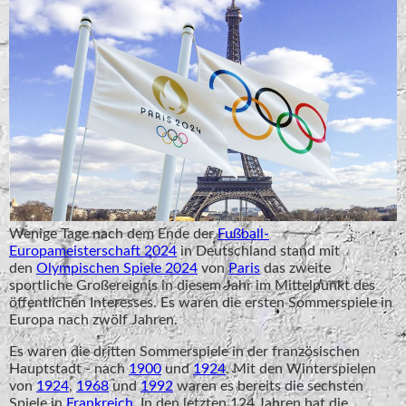
Wenige Tage nach dem Ende der
Fußball-
Europameisterschaft 2024
in Deutschland stand mit
den
Olympischen Spiele 2024
von
Paris
das zweite
sportliche Großereignis in diesem Jahr im Mittelpunkt des
öffentlichen Interesses. Es waren die ersten Sommerspiele in
Europa nach zwölf Jahren.
Es waren die dritten Sommerspiele in der französischen
Hauptstadt - nach
1900
und
1924
. Mit den Winterspielen
von
1924
,
1968
und
1992
waren es bereits die sechsten
Spiele in
Frankreich
. In den letzten 124 Jahren hat die