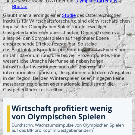
Deutsche Welle (DW)
über die
Olympia-Starter aus
Bhutan
Glaubt man allerdings einer
Studie
des Österreichischen
Instituts für Wirtschaftsforschung, sind die wirtschaftlichen
Impulse der Olympischen Spiele für die jeweiligen
Gastgeberländer eher überschaubar. Demnach seien vor
allem bei den Sommerspielen auf regionaler Ebene
entsprechende Effekte feststellbar. So steige
das Bruttoinlandsprodukt pro Kopf im Jahr des Events und
im Jahr davor um rund drei bis vier Prozentpunkte. Eine
wesentliche Ursache hierfür seien neben hohen
Infrastrukturinvestitionen auch der Zustrom an
internationalen Touristen, Delegationen und deren Ausgaben
in der Region. Bei den Winterspielen seien hingegen keine
messbaren regionalen oder nationale Impulse auf die
Gastgeberländer feststellbar.