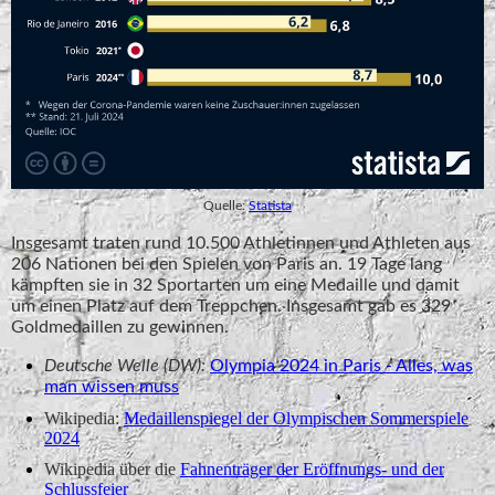
Quelle:
Statista
Insgesamt traten rund 10.500 Athletinnen und Athleten aus
206 Nationen bei den Spielen von Paris an. 19 Tage lang
kämpften sie in 32 Sportarten um eine Medaille und damit
um einen Platz auf dem Treppchen. Insgesamt gab es 329
Goldmedaillen zu gewinnen.
Deutsche Welle (DW):
Olympia 2024 in Paris - Alles, was
man wissen muss
Wikipedia:
Medaillenspiegel der Olympischen Sommerspiele
2024
Wikipedia über die
Fahnenträger der Eröffnungs- und der
Schlussfeier