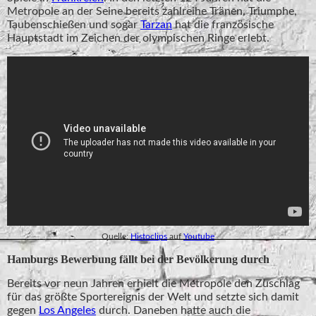
Metropole an der Seine bereits zahlreihe Tränen, Triumphe,
Taubenschießen und sogar
Tarzan
hat die französische
Hauptstadt im Zeichen der olympischen Ringe erlebt.
Quelle:
Histoclips
auf
Youtube
Hamburgs Bewerbung fällt bei der Bevölkerung durch
Bereits vor neun Jahren erhielt die Metropole den Zuschlag
für das größte Sportereignis der Welt und setzte sich damit
gegen
Los Angeles
durch. Daneben hatte auch die