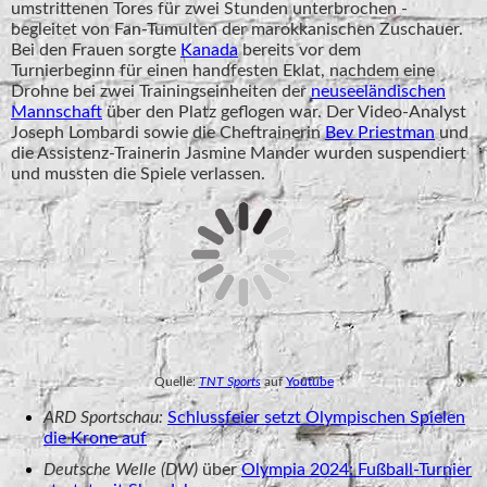
umstrittenen Tores für zwei Stunden unterbrochen -
begleitet von Fan-Tumulten der marokkanischen Zuschauer.
Bei den Frauen sorgte
Kanada
bereits vor dem
Turnierbeginn für einen handfesten Eklat, nachdem eine
Drohne bei zwei Trainingseinheiten der
neuseeländischen
Mannschaft
über den Platz geflogen war. Der Video-Analyst
Joseph Lombardi sowie die Cheftrainerin
Bev Priestman
und
die Assistenz-Trainerin Jasmine Mander wurden suspendiert
und mussten die Spiele verlassen.
Quelle:
TNT Sports
auf
Youtube
ARD Sportschau:
Schlussfeier setzt Olympischen Spielen
die Krone auf
Deutsche Welle (DW)
über
Olympia 2024: Fußball-Turnier