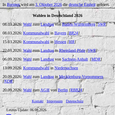
In
Bremen
wird am
3. Oktober 2026
die
deutsche Einheit
gefeiert.
Wahlen in Deutschland 2026
08.03.2026:
Wahl
zum
Landtag
von
Baden-Württemberg
[
SWR
]
08.03.2026:
Kommunalwahl
in
Bayern
[
BR24
]
15.03.2026:
Kommunalwahl
in
Hessen
[
HR
]
22.03.2026:
Wahl
zum
Landtag
in
Rheinland-Pfalz
[
SWR
]
06.09.2026:
Wahl
zum
Landtag
von
Sachsen-Anhalt
[
MDR
]
13.09.2026:
Kommunalwahl
in
Niedersachsen
20.09.2026:
Wahl
zum
Landtag
in
Mecklenburg-Vorpommern
[
NDR
]
20.09.2026:
Wahl
zum
AGH
von
Berlin
[
RBB24
]
Kontakt
-
Impressum
-
Datenschutz
Letztes Update: 06.08.2026