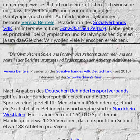
immer ein gewisses Schattendasein zu fristen. "Ich wünsche
mir, dass die Wettkämpfe auch vor und nach den
Paralympics noch mehr Aufmerksamkeit bekommen",
betonte
Verena Bentele
, Präsidentin des
Sozialverbands
VdK
, im Interview mit der
Schwäbischen Zeitung
. Dabei gehe
es prinzipiell "bei Olympischen und Paralympischen Spielen
ja um das Gleiche: Wir wollen viele Menschen erreichen".
"Die Olympischen Spiele und Paralympics gehören zusammen und das
sollte in der Berichterstattung und Präsentation der Athleten sichtbar sein."
Verena Bentele
, Präsidentin des
Sozialverbandes VdK Deutschland
(seit 2018), im
Interview mit der
Schwäbischen Zeitung
Nach Angaben des
Deutschen Behindertensportverbands
gibt es in der Bundesrepublik derzeit rund 6.130
Sportvereine speziell für Menschen mit Behinderung. Rund
ein Sechstel aller Behindertensportvereine sind in
Nordrhein-
Westfalen
. Hier trainieren rund 164.010 Sportler mit
Handicap in etwa 1.235 Vereinen, das entspricht im Schnitt
etwa 133 Athleten pro Verein.
Quelle:
Statista