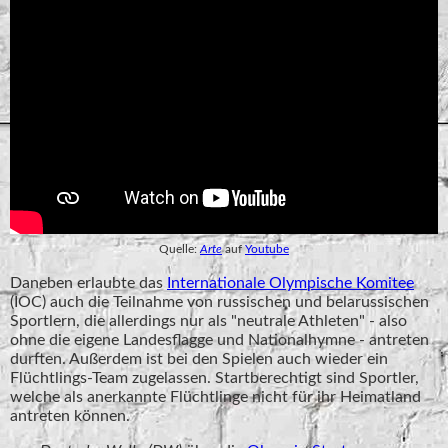
Quelle:
Arte
auf
Youtube
Daneben erlaubte das
Internationale Olympische Komitee
(IOC) auch die Teilnahme von russischen und belarussischen
Sportlern, die allerdings nur als "neutrale Athleten" - also
ohne die eigene Landesflagge und Nationalhymne - antreten
durften. Außerdem ist bei den Spielen auch wieder ein
Flüchtlings-Team zugelassen. Startberechtigt sind Sportler,
welche als anerkannte Flüchtlinge nicht für ihr Heimatland
antreten können.