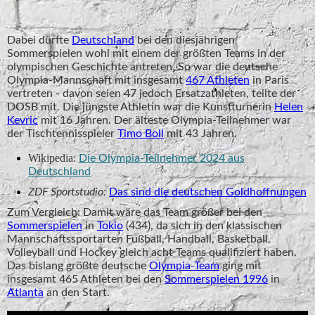
Paralympische Sommerspiele 2024 in Paris
Dabei dürfte
Deutschland
bei den diesjährigen
Sommerspielen wohl mit einem der größten Teams in der
olympischen Geschichte antreten. So war die deutsche
Olympia-Mannschaft mit insgesamt
467 Athleten
in Paris
vertreten - davon seien 47 jedoch Ersatzathleten, teilte der
DOSB mit. Die jüngste Athletin war die Kunstturnerin
Helen
Kevric
mit 16 Jahren. Der älteste Olympia-Teilnehmer war
der Tischtennisspieler
Timo Boll
mit 43 Jahren.
Wikipedia:
Die Olympia-Teilnehmer 2024 aus
Deutschland
ZDF Sportstudio:
Das sind die deutschen Goldhoffnungen
Zum Vergleich: Damit wäre das Team größer bei den
Sommerspielen
in
Tokio
(434), da sich in den klassischen
Mannschaftssportarten Fußball, Handball, Basketball,
Volleyball und Hockey gleich acht Teams qualifiziert haben.
Das bislang größte deutsche
Olympia-Team
ging mit
insgesamt 465 Athleten bei den
Sommerspielen 1996
in
Atlanta
an den Start.