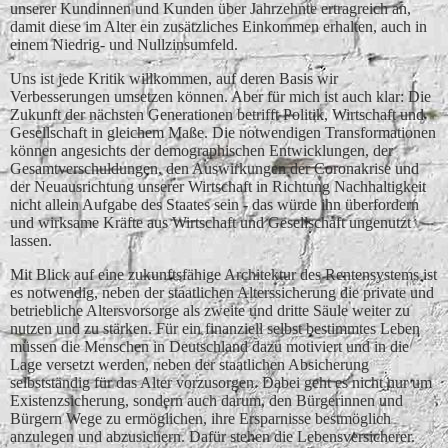
unserer Kundinnen und Kunden über Jahrzehnte ertragreich an,
damit diese im Alter ein zusätzliches Einkommen erhalten, auch in
einem Niedrig- und Nullzinsumfeld.
Uns ist jede Kritik willkommen, auf deren Basis wir
Verbesserungen umsetzen können. Aber für mich ist auch klar: Die
Zukunft der nächsten Generationen betrifft Politik, Wirtschaft und
Gesellschaft in gleichem Maße. Die notwendigen Transformationen
können angesichts der demographischen Entwicklungen, der
Gesamtverschuldungen, den Auswirkungen der Coronakrise und
der Neuausrichtung unserer Wirtschaft in Richtung Nachhaltigkeit
nicht allein Aufgabe des Staates sein - das würde ihn überfordern
und wirksame Kräfte aus Wirtschaft und Gesellschaft ungenutzt
lassen.
Mit Blick auf eine zukunftsfähige Architektur des Rentensystems ist
es notwendig, neben der staatlichen Alterssicherung die private und
betriebliche Altersvorsorge als zweite und dritte Säule weiter zu
nutzen und zu stärken. Für ein finanziell selbst bestimmtes Leben
müssen die Menschen in Deutschland dazu motiviert und in die
Lage versetzt werden, neben der staatlichen Absicherung
selbstständig für das Alter vorzusorgen. Dabei geht es nicht nur um
Existenzsicherung, sondern auch darum, den Bürgerinnen und
Bürgern Wege zu ermöglichen, ihre Ersparnisse bestmöglich
anzulegen und abzusichern. Dafür stehen die Lebensversicherer.