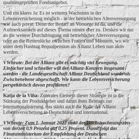
qualitätsgeprüften Fondsangebot.
Und ein klares Ja: Es ist weiteres Wachstum in der
Lebensversicherung möglich - in der betrieblichen Altersversorgung
wie auch privat. Denn der Bedarf an Vorsorge ist da, und die
Aufmerksamkeit auf dieses Thema nimmt eher zu. Denken wir nur
an die weitere Durchdringung mit betrieblicher Altersversorgung
oder an die Rentenlücke zwischen Frauen und Männern, wo wir
unter dem Hashtag #equalpension als Allianz Leben nun aktiv
werden.
VWheute: Bei der Allianz gibt es mächtig viel Bewegung.
Einfacher und schneller will der Allianz-Konzern insgesamt
werden - die Landesgesellschaft Allianz Deutschland wurde als
Zwischenebene abgeschafft. Wie kann die Lebensversicherung
perspektivisch davon profitieren?
Katja de la Vin͂a:
Zentrales Element dieser Strategie ist ja die
Stärkung der Produktgeber und damit ihres Beitrags zur
Internationalisierung, das stärkt auch die Rolle der Allianz
Lebensversicherung in Deutschland und international.
VWheute: Zum 1. Januar 2022 sinkt der Höchstrechnungszins
von derzeit 0,9 Prozent auf 0,25 Prozent. Damit folgt das
Finanzministerium der Empfehlung der Deutschen