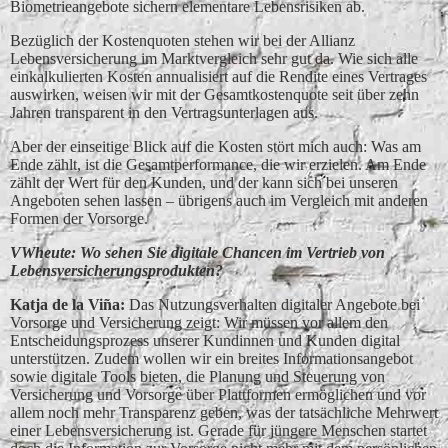
Biometrieangebote sichern elementare Lebensrisiken ab.
Bezüglich der Kostenquoten stehen wir bei der Allianz
Lebensversicherung im Marktvergleich sehr gut da. Wie sich alle
einkalkulierten Kosten annualisiert auf die Rendite eines Vertrages
auswirken, weisen wir mit der Gesamtkostenquote seit über zehn
Jahren transparent in den Vertragsunterlagen aus.
Aber der einseitige Blick auf die Kosten stört mich auch: Was am
Ende zählt, ist die Gesamtperformance, die wir erzielen. Am Ende
zählt der Wert für den Kunden, und der kann sich bei unseren
Angeboten sehen lassen – übrigens auch im Vergleich mit anderen
Formen der Vorsorge.
VWheute: Wo sehen Sie digitale Chancen im Vertrieb von
Lebensversicherungsprodukten?
Katja de la Vin͂a:
Das Nutzungsverhalten digitaler Angebote bei
Vorsorge und Versicherung zeigt: Wir müssen vor allem den
Entscheidungsprozess unserer Kundinnen und Kunden digital
unterstützen. Zudem wollen wir ein breites Informationsangebot
sowie digitale Tools bieten, die Planung und Steuerung von
Versicherung und Vorsorge über Plattformen ermöglichen und vor
allem noch mehr Transparenz geben, was der tatsächliche Mehrwert
einer Lebensversicherung ist. Gerade für jüngere Menschen startet