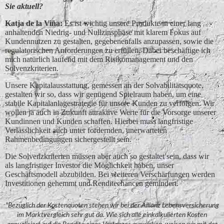
Sie aktuell?
Katja de la Vin͂a:
Es ist wichtig unsere Produkte in einer lang
anhaltenden Niedrig- und Nullzinsphase mit klarem Fokus auf
Kundennutzen zu gestalten, gegebenenfalls anzupassen, sowie die
regulatorischen Anforderungen zu erfüllen. Dabei beschäftige ich
mich natürlich laufend mit dem Risikomanagement und den
Solvenzkriterien.
Unsere Kapitalausstattung, gemessen an der Solvabilitätsquote,
gestalten wir so, dass wir genügend Spielraum haben, um eine
stabile Kapitalanlagestrategie für unsere Kunden zu verfolgen. Wir
wollen ja auch in Zukunft attraktive Werte für die Vorsorge unserer
Kundinnen und Kunden schaffen. Hierbei muss langfristige
Verlässlichkeit auch unter fordernden, unerwarteten
Rahmenbedingungen sichergestellt sein.
Die Solvenzkriterien müssen aber auch so gestaltet sein, dass wir
als langfristiger Investor die Möglichkeit haben, unser
Geschäftsmodell abzubilden. Bei weiteren Verschärfungen werden
Investitionen gehemmt und Renditechancen gemindert.
"Bezüglich der Kostenquoten stehen wir bei der Allianz Lebensversicherung
im Marktvergleich sehr gut da. Wie sich alle einkalkulierten Kosten