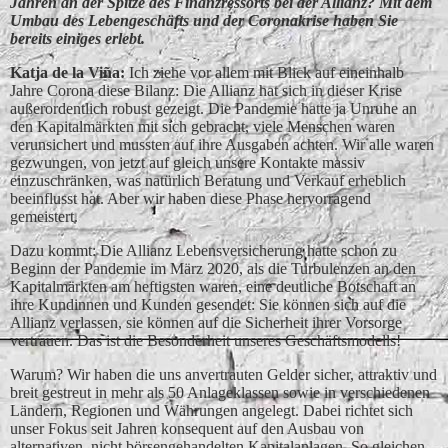
Jahren an der Spitze des Finanzressorts bei der Allianz? Mit dem
Umbau des Lebengeschäfts und der Coronakrise haben Sie
bereits einiges erlebt.
Katja de la Vin͂a:
Ich ziehe vor allem mit Blick auf eineinhalb
Jahre Corona diese Bilanz: Die Allianz hat sich in dieser Krise
außerordentlich robust gezeigt. Die Pandemie hatte ja Unruhe an
den Kapitalmärkten mit sich gebracht, viele Menschen waren
verunsichert und mussten auf ihre Ausgaben achten. Wir alle waren
gezwungen, von jetzt auf gleich unsere Kontakte massiv
einzuschränken, was natürlich Beratung und Verkauf erheblich
beeinflusst hat. Aber wir haben diese Phase hervorragend
gemeistert.
Dazu kommt: Die Allianz Lebensversicherung hatte schon zu
Beginn der Pandemie im März 2020, als die Turbulenzen an den
Kapitalmärkten am heftigsten waren, eine deutliche Botschaft an
ihre Kundinnen und Kunden gesendet: Sie können sich auf die
Allianz verlassen, sie können auf die Sicherheit ihrer Vorsorge
vertrauen. Das ist die Besonderheit unseres Geschäftsmodells!
Warum? Wir haben die uns anvertrauten Gelder sicher, attraktiv und
breit gestreut in mehr als 50 Anlageklassen sowie in verschiedenen
Ländern, Regionen und Währungen angelegt. Dabei richtet sich
unser Fokus seit Jahren konsequent auf den Ausbau von
alternativen, nicht börsengehandelten Kapitalanlagen. So gleichen