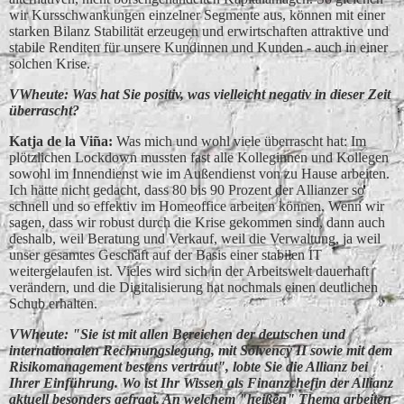
wir Kursschwankungen einzelner Segmente aus, können mit einer
starken Bilanz Stabilität erzeugen und erwirtschaften attraktive und
stabile Renditen für unsere Kundinnen und Kunden - auch in einer
solchen Krise.
VWheute: Was hat Sie positiv, was vielleicht negativ in dieser Zeit
überrascht?
Katja de la Vin͂a:
Was mich und wohl viele überrascht hat: Im
plötzlichen Lockdown mussten fast alle Kolleginnen und Kollegen
sowohl im Innendienst wie im Außendienst von zu Hause arbeiten.
Ich hätte nicht gedacht, dass 80 bis 90 Prozent der Allianzer so
schnell und so effektiv im Homeoffice arbeiten können. Wenn wir
sagen, dass wir robust durch die Krise gekommen sind, dann auch
deshalb, weil Beratung und Verkauf, weil die Verwaltung, ja weil
unser gesamtes Geschäft auf der Basis einer stabilen IT
weitergelaufen ist. Vieles wird sich in der Arbeitswelt dauerhaft
verändern, und die Digitalisierung hat nochmals einen deutlichen
Schub erhalten.
VWheute: "Sie ist mit allen Bereichen der deutschen und
internationalen Rechnungslegung, mit Solvency II sowie mit dem
Risikomanagement bestens vertraut", lobte Sie die Allianz bei
Ihrer Einführung. Wo ist Ihr Wissen als Finanzchefin der Allianz
aktuell besonders gefragt. An welchem "heißen" Thema arbeiten