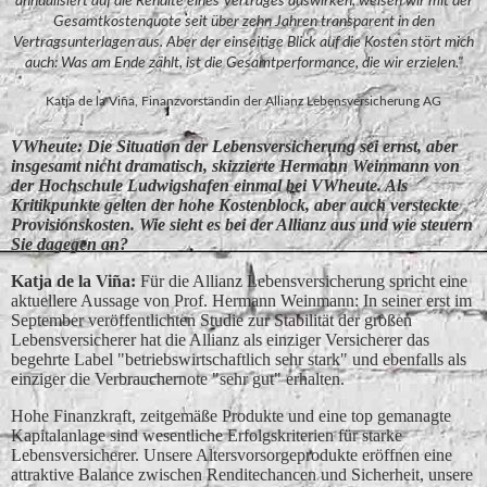
annualisiert auf die Rendite eines Vertrages auswirken, weisen wir mit der
Gesamtkostenquote seit über zehn Jahren transparent in den
Vertragsunterlagen aus. Aber der einseitige Blick auf die Kosten stört mich
auch: Was am Ende zählt, ist die Gesamtperformance, die wir erzielen."
Katja de la Viña, Finanzvorständin der Allianz Lebensversicherung AG
VWheute: Die Situation der Lebensversicherung sei ernst, aber
insgesamt nicht dramatisch, skizzierte Hermann Weinmann von
der Hochschule Ludwigshafen einmal bei VWheute. Als
Kritikpunkte gelten der hohe Kostenblock, aber auch versteckte
Provisionskosten. Wie sieht es bei der Allianz aus und wie steuern
Sie dagegen an?
Katja de la Vin͂a:
Für die Allianz Lebensversicherung spricht eine
aktuellere Aussage von Prof. Hermann Weinmann: In seiner erst im
September veröffentlichten Studie zur Stabilität der großen
Lebensversicherer hat die Allianz als einziger Versicherer das
begehrte Label "betriebswirtschaftlich sehr stark" und ebenfalls als
einziger die Verbrauchernote "sehr gut" erhalten.
Hohe Finanzkraft, zeitgemäße Produkte und eine top gemanagte
Kapitalanlage sind wesentliche Erfolgskriterien für starke
Lebensversicherer. Unsere Altersvorsorgeprodukte eröffnen eine
attraktive Balance zwischen Renditechancen und Sicherheit, unsere