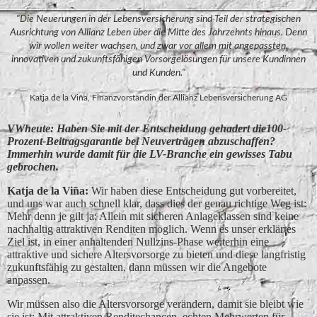
"Die Neuerungen in der Lebensversicherung sind Teil der strategischen
Ausrichtung von Allianz Leben über die Mitte des Jahrzehnts hinaus. Denn
wir wollen weiter wachsen, und zwar vor allem mit angepassten,
innovativen und zukunftsfähigen Vorsorgelösungen für unsere Kundinnen
und Kunden."
Katja de la Viña, Finanzvorständin der Allianz Lebensversicherung AG
VWheute: Haben Sie mit der Entscheidung gehadert die100-
Prozent-Beitragsgarantie bei Neuverträgen abzuschaffen?
Immerhin wurde damit für die LV-Branche ein gewisses Tabu
gebrochen.
Katja de la Vin͂a:
Wir haben diese Entscheidung gut vorbereitet,
und uns war auch schnell klar, dass dies der genau richtige Weg ist:
Mehr denn je gilt ja: Allein mit sicheren Anlageklassen sind keine
nachhaltig attraktiven Renditen möglich. Wenn es unser erklärtes
Ziel ist, in einer anhaltenden Nullzins-Phase weiterhin eine
attraktive und sichere Altersvorsorge zu bieten und diese langfristig
zukunftsfähig zu gestalten, dann müssen wir die Angebote
anpassen.
Wir müssen also die Altersvorsorge verändern, damit sie bleibt wie
sie ist: Mit attraktiven Renditechancen, echten Mehrwerten für