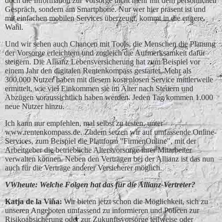
doch die Information zur Vorsorge nicht mehr mit dem persönlichen
Gespräch, sondern am Smartphone. Nur wer hier präsent ist und
mit einfachen mobilen Services überzeugt, kommt in die engere
Wahl.
Und wir sehen auch Chancen mit Tools, die Menschen die Planung
der Vorsorge erleichtern und zugleich die Aufmerksamkeit dafür
steigern. Die Allianz Lebensversicherung hat zum Beispiel vor
einem Jahr den digitalen Rentenkompass gestartet. Mehr als
300.000 Nutzer haben mit diesem kostenlosen Service mittlerweile
ermittelt, wie viel Einkommen sie im Alter nach Steuern und
Abzügen voraussichtlich haben werden. Jeden Tag kommen 1.000
neue Nutzer hinzu.
Ich kann nur empfehlen, mal selbst zu testen, unter
www.rentenkompass.de. Zudem setzen wir auf umfassende Online-
Services, zum Beispiel die Plattform "FirmenOnline", mit der
Arbeitgeber die betriebliche Altersvorsorge ihrer Mitarbeiter
verwalten können. Neben den Verträgen bei der Allianz ist das nun
auch für die Verträge anderer Versicherer möglich.
VWheute: Welche Folgen hat das für die Allianz-Vertreter?
Katja de la Vin͂a:
Wir bieten jetzt schon die Möglichkeit, sich zu
unseren Angeboten umfassend zu informieren und Policen zur
Risikoabsicherung oder zur Zukunftsvorsorge teilweise oder