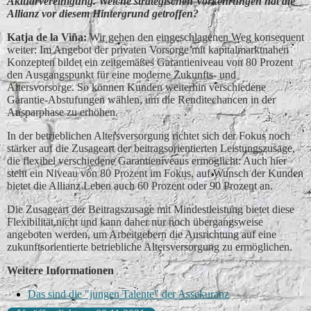
Aktuarvereinigung. Welche strategischen Vorkehrungen hat die
Allianz vor diesem Hintergrund getroffen?
Katja de la Vin͂a:
Wir gehen den eingeschlagenen Weg konsequent
weiter: Im Angebot der privaten Vorsorge mit kapitalmarktnahen
Konzepten bildet ein zeitgemäßes Garantieniveau von 80 Prozent
den Ausgangspunkt für eine moderne Zukunfts- und
Altersvorsorge. So können Kunden weiterhin verschiedene
Garantie-Abstufungen wählen, um die Renditechancen in der
Ansparphase zu erhöhen.
In der betrieblichen Altersversorgung richtet sich der Fokus noch
stärker auf die Zusageart der beitragsorientierten Leistungszusage,
die flexibel verschiedene Garantieniveaus ermöglicht: Auch hier
steht ein Niveau von 80 Prozent im Fokus, auf Wunsch der Kunden
bietet die Allianz Leben auch 60 Prozent oder 90 Prozent an.
Die Zusageart der Beitragszusage mit Mindestleistung bietet diese
Flexibilität nicht und kann daher nur noch übergangsweise
angeboten werden, um Arbeitgebern die Ausrichtung auf eine
zukunftsorientierte betriebliche Altersversorgung zu ermöglichen.
Weitere Informationen
Das sind die "jungen Talente" der Assekuranz