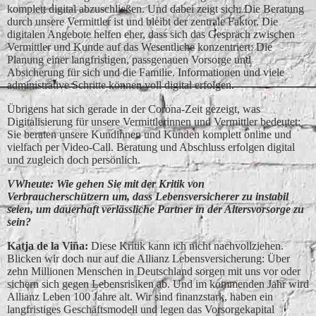
komplett digital abzuschließen. Und dabei zeigt sich: Die Beratung
durch unsere Vermittler ist und bleibt der zentrale Faktor. Die
digitalen Angebote helfen eher, dass sich das Gespräch zwischen
Vermittler und Kunde auf das Wesentliche konzentriert: Die
Planung einer langfristigen, passgenauen Vorsorge und
Absicherung für sich und die Familie. Informationen und viele
administrative Schritte können voll digital erfolgen.
Übrigens hat sich gerade in der Corona-Zeit gezeigt, was
Digitalisierung für unsere Vermittlerinnen und Vermittler bedeutet:
Sie beraten unsere Kundinnen und Kunden komplett online und
vielfach per Video-Call. Beratung und Abschluss erfolgen digital
und zugleich doch persönlich.
VWheute: Wie gehen Sie mit der Kritik von
Verbraucherschützern um, dass Lebensversicherer zu instabil
seien, um dauerhaft verlässliche Partner in der Altersvorsorge zu
sein?
Katja de la Vin͂a:
Diese Kritik kann ich nicht nachvollziehen.
Blicken wir doch nur auf die Allianz Lebensversicherung: Über
zehn Millionen Menschen in Deutschland sorgen mit uns vor oder
sichern sich gegen Lebensrisiken ab. Und im kommenden Jahr wird
Allianz Leben 100 Jahre alt. Wir sind finanzstark, haben ein
langfristiges Geschäftsmodell und legen das Vorsorgekapital