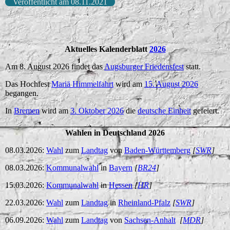
Veröffentlicht am 08.11.2021
Aktuelles Kalenderblatt
2026
Am 8. August 2026 findet das
Augsburger Friedensfest
statt.
Das Hochfest
Mariä Himmelfahrt
wird am
15. August 2026
begangen.
In
Bremen
wird am
3. Oktober 2026
die
deutsche Einheit
gefeiert.
Wahlen in Deutschland 2026
08.03.2026:
Wahl
zum
Landtag
von
Baden-Württemberg
[
SWR
]
08.03.2026:
Kommunalwahl
in
Bayern
[
BR24
]
15.03.2026:
Kommunalwahl
in
Hessen
[
HR
]
22.03.2026:
Wahl
zum
Landtag
in
Rheinland-Pfalz
[
SWR
]
06.09.2026:
Wahl
zum
Landtag
von
Sachsen-Anhalt
[
MDR
]