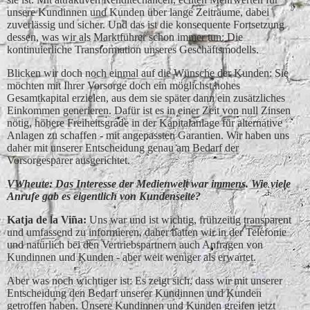
unsere Kundinnen und Kunden über lange Zeiträume, dabei
zuverlässig und sicher. Und das ist die konsequente Fortsetzung
dessen, was wir als Marktführer schon immer tun: Die
kontinuierliche Transformation unseres Geschäftsmodells.
Blicken wir doch noch einmal auf die Wünsche der Kunden: Sie
möchten mit Ihrer Vorsorge doch ein möglichst hohes
Gesamtkapital erzielen, aus dem sie später dann ein zusätzliches
Einkommen generieren. Dafür ist es in einer Zeit von null Zinsen
nötig, höhere Freiheitsgrade in der Kapitalanlage für alternative
Anlagen zu schaffen - mit angepassten Garantien. Wir haben uns
daher mit unserer Entscheidung genau am Bedarf der
Vorsorgesparer ausgerichtet.
VWheute: Das Interesse der Medienwelt war immens. Wie viele
Anrufe gab es eigentlich von Kundenseite?
Katja de la Vin͂a:
Uns war und ist wichtig, frühzeitig transparent
und umfassend zu informieren, daher hatten wir in der Telefonie
und natürlich bei den Vertriebspartnern auch Anfragen von
Kundinnen und Kunden - aber weit weniger als erwartet.
Aber was noch wichtiger ist: Es zeigt sich, dass wir mit unserer
Entscheidung den Bedarf unserer Kundinnen und Kunden
getroffen haben. Unsere Kundinnen und Kunden greifen jetzt