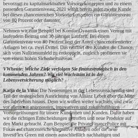
bevorzugt zu kapitalmarktnahen Vorsorgekonzepten und zu einem
passenden Garantieniveau: 2021 wählt bereits jeder zweite Kunde
bei diesen chancenreichen Vorsorgekonzepten ein Garantieniveau
von 80 Prozent oder darunter.
Nehmen wir zum Beispiel bei KomfortDynamik einen Vertrag mit
laufendem Beitrag und 30-jähriger Laufzeit: Bei einem
Garantieniveau von 80 Prozent liegt der Anteil chancenorientierter
Anlagen bei ca. zwei Drittel. Das eröffnet den Kunden die Chance,
sich vom Nullzinsumfeld zu entkoppeln, zugleich profitieren sie
von einem hohen Sicherheitsniveau.
VWheute: Welche Ziele verfolgen Sie finanzstrategisch in den
kommenden Jahren? Wie viel Wachstum ist in der
Lebensversicherung möglich?
Katja de la Vin͂a:
Die Neuerungen in der Lebensversicherung sind
Teil der strategischen Ausrichtung von Allianz Leben über die Mitte
des Jahrzehnts hinaus. Denn wir wollen weiter wachsen, und zwar
vor allem mit angepassten, innovativen und zukunftsfähigen
Vorsorgelösungen für unsere Kundinnen und Kunden. Dafür haben
wir die richtigen Entscheidungen getroffen und neue Produkte auf
den Markt gebracht. Zum Beispiel die PrivateFinancePolice mit
Fokus auf chancenreiche alternative Anlagen oder die neue
InvestFlex Green mit einem ausschließlich nachhaltigen und