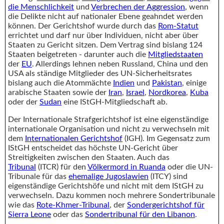
die Menschlichkeit
und
Verbrechen der Aggression
, wenn
die Delikte nicht auf nationaler Ebene geahndet werden
können. Der Gerichtshof wurde durch das
Rom-Statut
errichtet und darf nur über Individuen, nicht aber über
Staaten zu Gericht sitzen. Dem Vertrag sind bislang 124
Staaten beigetreten - darunter auch die
Mitgliedstaaten
der
EU
. Allerdings lehnen neben Russland, China und den
USA als ständige Mitglieder des UN-Sicherheitsrates
bislang auch die Atommächte
Indien
und
Pakistan
, einige
arabische Staaten sowie der
Iran
,
Israel
,
Nordkorea
,
Kuba
oder der
Sudan
eine IStGH-Mitgliedschaft ab.
Der Internationale Strafgerichtshof ist eine eigenständige
internationale Organisation und nicht zu verwechseln mit
dem
Internationalen Gerichtshof
(IGH). Im Gegensatz zum
IStGH entscheidet das höchste UN-Gericht über
Streitigkeiten zwischen den Staaten. Auch das
Tribunal
(ITCR) für den
Völkermord in Ruanda
oder die UN-
Tribunale für das
ehemalige Jugoslawien
(ITCY) sind
eigenständige Gerichtshöfe und nicht mit dem IStGH zu
verwechseln. Dazu kommen noch mehrere Sondertribunale
wie das
Rote-Khmer-Tribunal
, der
Sondergerichtshof für
Sierra Leone
oder das
Sondertribunal für den Libanon
.