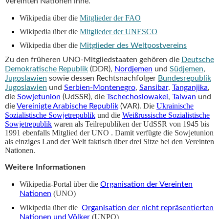
Vereinten Nationen inne.
Wikipedia über die
Mitglieder der FAO
Wikipedia über die
Mitglieder der UNESCO
Wikipedia über die
Mitglieder des Weltpostvereins
Zu den früheren UNO-Mitgliedstaaten gehören die
Deutsche
Demokratische Republik
(DDR),
Nordjemen
und
Südjemen
,
Jugoslawien
sowie dessen Rechtsnachfolger
Bundesrepublik
Jugoslawien
und
Serbien-Montenegro
,
Sansibar
,
Tanganjika
,
die
Sowjetunion
(UdSSR), die
Tschechoslowakei
,
Taiwan
und
Die
Ukrainische
die
Vereinigte Arabische Republik
(VAR).
Sozialistische Sowjetrepublik
und die
Weißrussische Sozialistische
Sowjetrepublik
waren als Teilrepubliken der UdSSR von 1945 bis
1991 ebenfalls Mitglied der UNO
. Damit verfügte die Sowjetunion
als einziges Land der Welt faktisch über drei Sitze bei den Vereinten
Nationen.
Weitere Informationen
Wikipedia-Portal über die
Organisation der Vereinten
(UNO)
Nationen
Wikipedia über die
Organisation der nicht repräsentierten
(UNPO)
Nationen und Völker