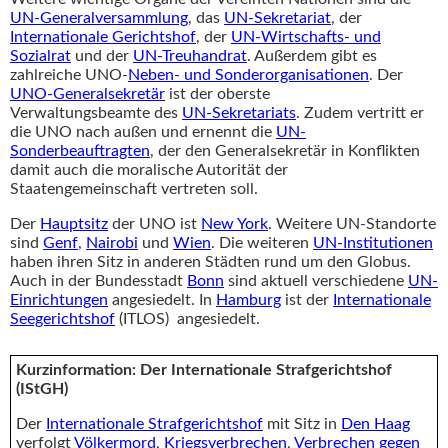
UN-Generalversammlung
, das
UN-Sekretariat
, der
Internationale Gerichtshof
, der
UN-Wirtschafts- und
Sozialrat
und der
UN-Treuhandrat
. Außerdem gibt es
zahlreiche UNO-
Neben- und Sonderorganisationen
. Der
UNO-Generalsekretär
ist der oberste
Verwaltungsbeamte des
UN-Sekretariats
. Zudem vertritt er
die UNO nach außen und ernennt die
UN-
Sonderbeauftragten
, der den Generalsekretär in Konflikten
damit auch die moralische Autorität der
Staatengemeinschaft vertreten soll.
Der
Hauptsitz
der UNO ist
New York
. Weitere UN-Standorte
sind
Genf
,
Nairobi
und
Wien
. Die weiteren
UN-Institutionen
haben ihren Sitz in anderen Städten rund um den Globus.
Auch in der Bundesstadt
Bonn
sind aktuell verschiedene
UN-
Einrichtungen
angesiedelt. In
Hamburg
ist der
Internationale
Seegerichtshof
(ITLOS) angesiedelt.
Kurzinformation: Der Internationale Strafgerichtshof
(IStGH)
Der
Internationale Strafgerichtshof
mit Sitz in
Den Haag
verfolgt
Völkermord
,
Kriegsverbrechen
,
Verbrechen gegen