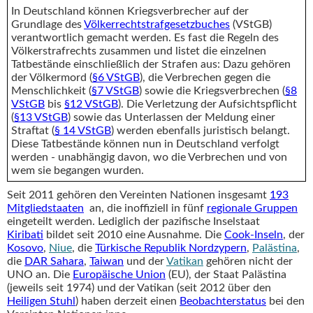
In Deutschland können Kriegsverbrecher auf der
Grundlage des
Völkerrechtstrafgesetzbuches
(VStGB)
verantwortlich gemacht werden. Es fast die Regeln des
Völkerstrafrechts zusammen und listet die einzelnen
Tatbestände einschließlich der Strafen aus: Dazu gehören
der Völkermord (
§6 VStGB
), die Verbrechen gegen die
Menschlichkeit (
§7 VStGB
) sowie die Kriegsverbrechen (
§8
VStGB
bis
§12 VStGB
). Die Verletzung der Aufsichtspflicht
(
§13 VStGB
) sowie das Unterlassen der Meldung einer
Straftat (
§ 14 VStGB
) werden ebenfalls juristisch belangt.
Diese Tatbestände können nun in Deutschland verfolgt
werden - unabhängig davon, wo die Verbrechen und von
wem sie begangen wurden.
Seit 2011 gehören den Vereinten Nationen insgesamt
193
Mitgliedstaaten
an, die inoffiziell in fünf
regionale Gruppen
eingeteilt werden. Lediglich der pazifische Inselstaat
Kiribati
bildet seit 2010 eine Ausnahme. Die
Cook-Inseln
, der
Kosovo
,
Niue
, die
Türkische Republik Nordzypern
,
Palästina
,
die
DAR Sahara
,
Taiwan
und der
Vatikan
gehören nicht der
UNO an. Die
Europäische Union
(EU), der Staat Palästina
(jeweils seit 1974) und der Vatikan (seit 2012 über den
Heiligen Stuhl
) haben derzeit einen
Beobachterstatus
bei den