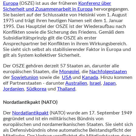
Europa
(OSZE) ist aus der früheren
Konferenz über
Sicherheit und Zusammenarbeit in Europa
hervorgegangen.
Sie basiert auf der Schlussakte von Helsinki vom 1. August
1975 und trägt ihren heutigen Namen seit dem 1. Januar
1995. Das Hauptziel der OSZE ist der Wiederaufbau nach
Konflikten sowie die Sicherung des Friedens. Gemäß dem
Subsidiaritätsprinzip gilt die OSZE als erster
Ansprechpartner bei Konflikten in ihrem Wirkungsbereich.
Sie sieht sich selbst als stabilisierender Faktor in Europa und
gilt als System kollektiver Sicherheit.
Der OSZE gehören derzeit 57 Staaten an, darunter alle
europäischen Staaten, die
Mongolei
, die
Nachfolgestaaten
der
Sowjetunion
sowie die
USA
und
Kanada
. Hinzu kommen
elf Partnerstaaten - darunter
Australien
,
Israel
,
Japan
,
Jordanien
,
Südkorea
und
Thailand
.
Nordatlantikpakt (NATO)
Der
Nordatlantikpakt
(NATO) wurde am 17. September 1949
gegründet und ist ein militärisches Bündnis von
europäischen und nordamerikanischen Staaten. Sie sieht sich
als Defensivbündnis ohne automatische Beistandspflicht der