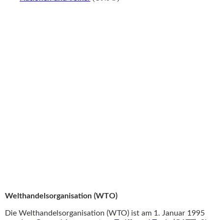
Internationale Arbeitsorganisation (ILO)
Internationale Atomenergieorganisation (IAEO)
Internationale Seeschifffahrts-Organisation (IMO)
Internationale Zivilluftfahrt-Organisation (ICAO)
Organisation der Vereinten Nationen für Erziehung, Wissenschaft
und Kultur (UNESCO)
Organisation der Vereinten Nationen für industrielle Entwicklung
(UNIDO)
Weltgesundheitsorganisation (WHO)
Weltorganisation für Meteorologie (IMU)
Weltpostverein (UPU)
Welthandelsorganisation (WTO)
Die Welthandelsorganisation (WTO) ist am 1. Januar 1995