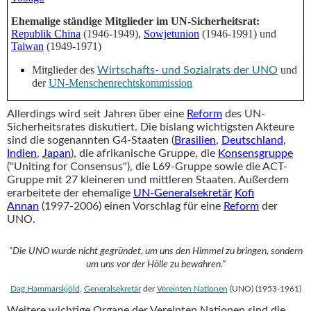
Ehemalige ständige Mitglieder im UN-Sicherheitsrat:
Republik China
(1946-1949),
Sowjetunion
(1946-1991) und
Taiwan
(1949-1971)
Mitglieder des
und
Wirtschafts- und Sozialrats der UNO
der
UN-Menschenrechtskommission
Allerdings wird seit Jahren über eine
Reform
des UN-
Sicherheitsrates diskutiert. Die bislang wichtigsten Akteure
sind die sogenannten G4-Staaten (
Brasilien
,
Deutschland
,
Indien
,
Japan
), die afrikanische Gruppe, die
Konsensgruppe
("Uniting for Consensus"), die L69-Gruppe sowie die ACT-
Gruppe mit 27 kleineren und mittleren Staaten. Außerdem
erarbeitete der ehemalige
UN-Generalsekretär
Kofi
Annan
(1997-2006) einen Vorschlag für eine
Reform
der
UNO.
"Die UNO wurde nicht gegründet, um uns den Himmel zu bringen, sondern
um uns vor der Hölle zu bewahren."
Dag Hammarskjöld
,
Generalsekretär
der
Vereinten Nationen
(UNO) (1953-1961)
Weitere wichtige Organe der Vereinten Nationen sind die