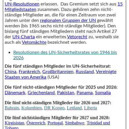
UN-Resolutionen
erlassen. Das Gremium setzt sich aus
15
Mitgliedstaaten
zusammen. Dazu gehören zehn nicht-
ständige Mitglieder an, die für einen Zeitraum von zwei
Jahren unter den
regionalen Gruppen der UN
gewählt
werden (bis 1965 sechs nicht-ständige Mitglieder). Den
bislang fünf ständigen Mitgliedern steht nach Artikel 27
der
UN-Charta
ein erweitertes
Vetorecht
zu, weshalb sie
auch als
Vetomächte
bezeichnet werden.
Resolutionen des UN-Sicherheitsrates von 1946 bis
2026
Die fünf ständigen Mitglieder im UN-Sicherheitsrat:
China
,
Frankreich
,
Großbritannien
,
Russland
,
Vereinigte
Staaten von Amerika
(USA)
Die fünf nicht-ständigen Mitglieder für 2025 und 2026:
Dänemark
,
Griechenland
,
Pakistan
,
Panama
,
Somalia
Die fünf nicht-ständigen Mitglieder für 2026 und 2027:
Bahrain
,
Kolumbien
,
DR Kongo
,
Lettland
,
Liberia
Die fünf nichtständigen Mitglieder für 2027 und 2028:
Kirgisistan
,
Österreich
,
Portugal
,
Simbabwe
,
Trinidad und
Tobago