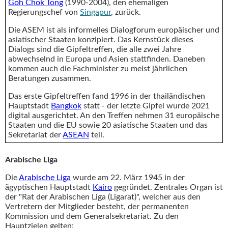
Goh Chok Tong
(1990-2004), den ehemaligen
Regierungschef von
Singapur
, zurück.
Die ASEM ist als informelles Dialogforum europäischer und
asiatischer Staaten konzipiert. Das Kernstück dieses
Dialogs sind die Gipfeltreffen, die alle zwei Jahre
abwechselnd in Europa und Asien stattfinden. Daneben
kommen auch die Fachminister zu meist jährlichen
Beratungen zusammen.
Das erste Gipfeltreffen fand 1996 in der thailändischen
Hauptstadt
Bangkok
statt - der letzte Gipfel wurde 2021
digital ausgerichtet. An den Treffen nehmen 31 europäische
Staaten und die EU sowie 20 asiatische Staaten und das
Sekretariat der
ASEAN
teil.
Arabische Liga
Die
Arabische Liga
wurde am 22. März 1945 in der
ägyptischen Hauptstadt
Kairo
gegründet. Zentrales Organ ist
der "Rat der Arabischen Liga (Ligarat)", welcher aus den
Vertretern der Mitglieder besteht, der permanenten
Kommission und dem Generalsekretariat. Zu den
Hauptzielen gelten: