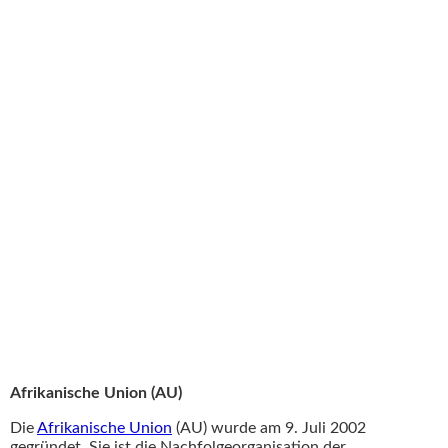
Afrikanische Union (AU)
Organisation Amerikanischer Staaten (OAS)
Karibische Gemeinschaft (CARICOM)
Organisation Südamerikanischer Nationen (UNASUR)
Golf-Kooperationsrat (GCC)
Verband Südostasiatischer Staaten (ASEAN)
Pazifische Gemeinschaft (SPC)
Arabische Liga
Organisation für Islamische Zusammenarbeit (OIC)
Organisation erdölexportierender Länder (OPEC)
Afrikanische Union (AU)
Die
Afrikanische Union
(AU) wurde am 9. Juli 2002
gegründet. Sie ist die Nachfolgeorganisation der