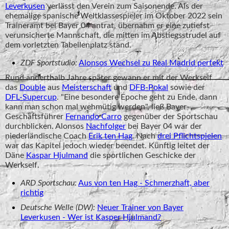
Leverkusen
verlässt den Verein zum Saisonende. Als der
ehemalige spanische Weltklassespieler im Oktober 2022 sein
Traineramt bei Bayer 04 antrat, übernahm er eine zutiefst
verunsicherte Mannschaft, die mitten im Abstiegsstrudel auf
dem vorletzten Tabellenplatz stand.
ZDF Sportstudio:
Alonsos Wechsel zu Real Madrid perfekt
Rund anderthalb Jahre später gewann er mit der Werkself
das
Double
aus
Meisterschaft
und
DFB-Pokal
sowie der
DFL-Supercup
. "Eine besondere Epoche geht zu Ende, dann
kann man schon mal wehmütig werden", ließ Bayer-
Geschäftsführer
Fernando Carro
gegenüber der Sportschau
durchblicken. Alonsos
Nachfolger
bei Bayer 04 war der
niederländische Coach
Erik ten Hag
. Nach
drei Pflichtspielen
war das Kapitel jedoch wieder beendet. Künftig leitet der
Däne
Kaspar Hjulmand
die sportlichen Geschicke der
Werkself.
ARD Sportschau:
Aus von ten Hag - Schmerzhaft, aber
richtig
Deutsche Welle (DW):
Neuer Trainer von Bayer
Leverkusen - Wer ist Kasper Hjulmand?