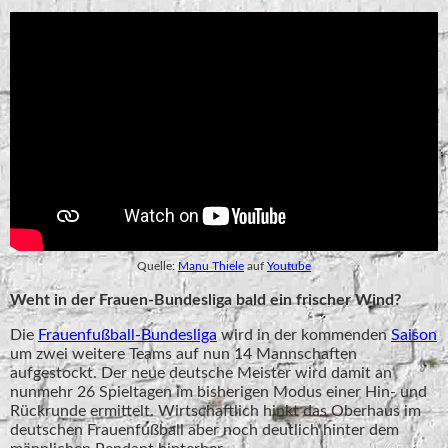
Quelle:
Manu Thiele
auf
Youtube
Weht in der Frauen-Bundesliga bald ein frischer Wind?
Die
Frauenfußball-Bundesliga
wird in der kommenden
Saison
um zwei weitere Teams auf nun 14 Mannschaften
aufgestockt. Der neue deutsche Meister wird damit an
nunmehr 26 Spieltagen im bisherigen Modus einer Hin- und
Rückrunde ermittelt. Wirtschaftlich hinkt das Oberhaus im
deutschen Frauenfußball aber noch deutlich hinter dem