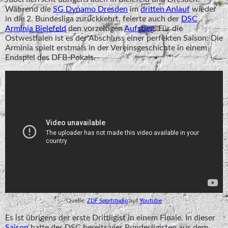
Während die
SG Dynamo Dresden
im
dritten Anlauf
wieder
in die 2. Bundesliga zurückkehrt, feierte auch der
DSC
Arminia Bielefeld
den vorzeitigen
Aufstieg
. Für die
Ostwestfalen ist es der Abschluss einer perfekten Saison: Die
Arminia spielt erstmals in der Vereinsgeschichte in einem
Endspiel des DFB-Pokals.
Quelle:
ZDF Sportstudio
auf
Youtube
Es ist übrigens der erste Drittligist in einem Finale. In dieser
Saison
hatte der DSC bereits vier Bundesligisten aus dem