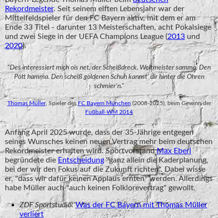
Rekordmeister
. Seit seinem elften Lebensjahr war der
Mittelfeldspieler für den FC Bayern aktiv, mit dem er am
Ende 33 Titel - darunter 13 Meisterschaften, acht Pokalsiege
und zwei Siege in der UEFA Champions League (
2013
und
2020
).
"Des interessiert mich ois net, der Scheißdreck. Weltmeister samma. Den
Pott hamma. Den scheiß goldenen Schuh kannst‘ dir hinter die Ohren
schmier'n."
Thomas Müller
, Spieler des
FC Bayern München
(2008-2025), beim Gewinn der
Fußball-WM 2014
Anfang April 2025 wurde, dass der 35-Jährige entgegen
seines Wunsches keinen neuen Vertrag mehr beim deutschen
Rekordmeister erhalten wird. Sportvorstand
Max Eberl
begründete die
Entscheidung
"ganz allein die Kaderplanung,
bei der wir den Fokus auf die Zukunft richten". Dabei wisse
er, "dass wir dafür keinen Applaus ernten" werden. Allerdings
habe Müller auch "auch keinen Folklorevertrag" gewollt.
ZDF Sportstudio:
Was der FC Bayern mit Thomas Müller
verliert