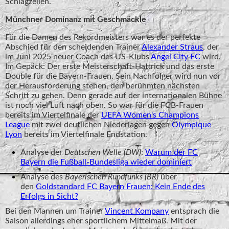
Schlagzeilen.
Münchner Dominanz mit Geschmäckle
Für die Damen des Rekordmeisters war es der perfekte
Abschied für den scheidenden Trainer
Alexander Straus
, der
im Juni 2025 neuer Coach des US-Klubs
Angel City FC
wird.
Im Gepäck: Der erste Meisterschaft-Hattrick und das erste
Double für die Bayern-Frauen. Sein Nachfolger wird nun vor
der Herausforderung stehen, den berühmten nächsten
Schritt zu gehen. Denn gerade auf der internationalen Bühne
ist noch viel Luft nach oben. So war für die FCB-Frauen
bereits im Viertelfinale der
UEFA Women's Champions
League
mit zwei deutlichen Niederlagen gegen
Olympique
Lyon
bereits im Viertelfinale Endstation.
Analyse der
Deutschen Welle (DW)
:
Warum der FC
Bayern die Fußball-Bundesliga wieder dominiert
Analyse des
Bayerischen Rundfunks (BR)
über
den
Goldstandard FC Bayern Frauen: Kein Ende des
Erfolgs in Sicht?
Bei den Mannen um Trainer
Vincent Kompany
entsprach die
Saison allerdings eher sportlichem Mittelmaß. Mit der