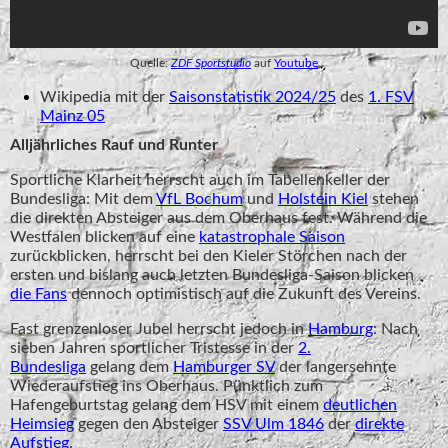
Quelle:
ZDF Sportstudio
auf
Youtube
Wikipedia mit der
Saisonstatistik 2024/25
des
1. FSV
Mainz 05
Alljährliches Rauf und Runter
Sportliche Klarheit herrscht auch im Tabellenkeller der
Bundesliga: Mit dem
VfL Bochum
und
Holstein Kiel
stehen
die direkten Absteiger aus dem Oberhaus fest. Während die
Westfalen blicken auf eine
katastrophale Saison
zurückblicken, herrscht bei den Kieler Störchen nach der
ersten und bislang auch letzten Bundesliga-Saison blicken
die Fans
dennoch optimistisch auf die Zukunft des Vereins.
Fast grenzenloser Jubel herrscht jedoch in
Hamburg
: Nach
sieben Jahren sportlicher Tristesse in der
2.
Bundesliga
gelang dem
Hamburger SV
der langersehnte
Wiederaufstieg ins Oberhaus. Pünktlich zum
Hafengeburtstag gelang dem HSV mit einem
deutlichen
Heimsieg
gegen den Absteiger
SSV Ulm 1846
der
direkte
Aufstieg
.