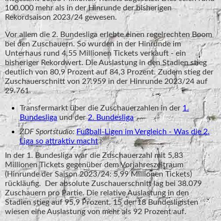
100.000 mehr als in der Hinrunde der bisherigen
Rekordsaison 2023/24 gewesen.
Vor allem die 2. Bundesliga erlebte einen regelrechten Boom
bei den Zuschauern. So wurden in der Hinrunde im
Unterhaus rund 4,55 Millionen Tickets verkauft - ein
bisheriger Rekordwert. Die Auslastung in den Stadien stieg
deutlich von 80,9 Prozent auf 84,3 Prozent. Zudem stieg der
Zuschauerschnitt von 27.959 in der Hinrunde 2023/24 auf
29.761.
Transfermarkt über die Zuschauerzahlen in der
1.
Bundesliga
und der
2. Bundesliga
ZDF Sportstudio:
Fußball-Ligen im Vergleich - Was die 2.
Liga so attraktiv macht
In der 1. Bundesliga war die Zuschauerzahl mit 5,83
Millionen Tickets gegenüber dem Vorjahreszeitraum
(Hinrunde der Saison 2023/24: 5,99 Millionen Tickets)
rückläufig. Der absolute Zuschauerschnitt lag bei 38.079
Zuschauern pro Partie. Die relative Auslastung in den
Stadien stieg auf 95,9 Prozent. 15 der 18 Bundesligisten
wiesen eine Auslastung von mehr als 92 Prozent auf.