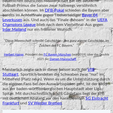
neuerlichen deutschen Meisterschaft hat der deutsche
Fußball-Primus die Saison zwar halbwegs versöhnlich
abschließen können. Im
DFB-Pokal
schieden die Bayern aber
bereits im Achtelfinale gegen Titelverteidiger
Bayer 04
Leverkusen
aus. Und auch das "Finale dahoam" in der
UEFA
Champions League
blieb nach dem Viertelfinal-Aus gegen
Inter Mailand
nur ein frommer Wunsch.
"Diese Mannschaft schreibt Geschichte - ihre ganz eigene Geschichte, im
Zeichen des FC Bayern."
Herbert Hainer
, Präsident des
FC Bayern München
(seit 2019), über das Double
2025 der
Damen-Mannschaft
Meisterlich zeigte sich in dieser Saison auch der
VfB
Stuttgart
. Sportlich landeten die Schwaben zwar "nur" im
Mittelfeld (Platz neun). Wenn es um die Unterstützung durch
die eigenen Fans bei den Auswärtsspielen geht, ist der Klub
aus der baden-württembergischen Hauptstadt aber Liga-
Spitze. Mit durchschnittlich 5.528 Gästefans liegt der VfB
mit deutlichem Abstand vor den Konkurrenten
SG Eintracht
Frankfurt
und
SV Werder Bremen
.