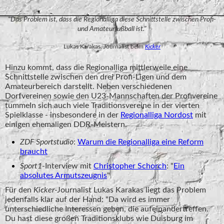
"Das Problem ist, dass die Regionalliga diese Schnittstelle zwischen Profi-
und Amateurfußball ist."
Lukas Karakas, Journalist beim
Kicker
Hinzu kommt, dass die Regionalliga mittlerweile eine
Schnittstelle zwischen den drei Profi-Ligen und dem
Amateurbereich darstellt. Neben verschiedenen
Dorfvereinen sowie den U23-Mannschaften der Profivereine
tummeln sich auch viele Traditionsvereine in der vierten
Spielklasse - insbesondere in der
Regionalliga Nordost
mit
einigen ehemaligen DDR-Meistern.
ZDF Sportstudio
:
Warum die Regionalliga eine Reform
braucht
Sport1
-Interview mit
Christopher Schorch
: "
Ein
absolutes Armutszeugnis
"
Für den
Kicker
-Journalist Lukas Karakas liegt das Problem
jedenfalls klar auf der Hand: "Da wird es immer
unterschiedliche Interessen geben, die aufeinandertreffen.
Du hast diese großen Traditionsklubs wie Duisburg im