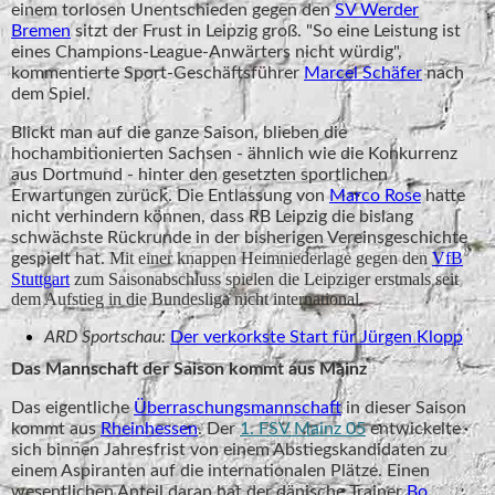
einem torlosen Unentschieden gegen den
SV Werder
Bremen
sitzt der Frust in Leipzig groß. "So eine Leistung ist
eines Champions-League-Anwärters nicht würdig",
kommentierte Sport-Geschäftsführer
Marcel Schäfer
nach
dem Spiel.
Blickt man auf die ganze Saison, blieben die
hochambitionierten Sachsen - ähnlich wie die Konkurrenz
aus Dortmund - hinter den gesetzten sportlichen
Erwartungen zurück. Die Entlassung von
Marco Rose
hatte
nicht verhindern können, dass RB Leipzig die bislang
schwächste Rückrunde in der bisherigen Vereinsgeschichte
Mit einer knappen Heimniederlage gegen den
VfB
gespielt hat.
Stuttgart
zum Saisonabschluss spielen die Leipziger erstmals seit
dem Aufstieg in die Bundesliga nicht international.
ARD Sportschau:
Der verkorkste Start für Jürgen Klopp
Das Mannschaft der Saison kommt aus Mainz
Das eigentliche
Überraschungsmannschaft
in dieser Saison
kommt aus
Rheinhessen
. Der
1. FSV Mainz 05
entwickelte
sich binnen Jahresfrist von einem Abstiegskandidaten zu
einem Aspiranten auf die internationalen Plätze. Einen
wesentlichen Anteil daran hat der dänische Trainer
Bo