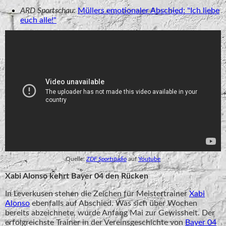
ARD Sportschau:
Müllers emotionaler Abschied: "Ich liebe
euch alle!"
Quelle:
ZDF Sportstudio
auf
Youtube
Xabi Alonso kehrt Bayer 04 den Rücken
In Leverkusen stehen die Zeichen für Meistertrainer
Xabi
Alonso
ebenfalls auf Abschied. Was sich über Wochen
bereits abzeichnete, wurde Anfang Mai zur Gewissheit. Der
erfolgreichste Trainer in der Vereinsgeschichte von
Bayer 04