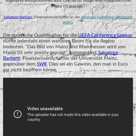
angenehm wahrgenommen wird. Und dieses Image wird maßgeblich von
Mainz 05 geprägt."
Salvatore Barbaro
, Finanzwissenschaftler an der
Johannes Gutenberg-Universität
Mainz
Die sportliche Qualifikation für die
UEFA Conference League
dürfte jedenfalls einen weiteren Boom für die Region
bedeuten. "Das Bild von Mainz und Rheinhessen wird von
Mainz 05 sehr positiv geprägt", kommentiert
Salvatore
Barbaro
, Finanzwissenschaftler der Universität Mainz,
gegenüber dem
SWR
. Dies sei ein Gewinn, den man in Euro
gar nicht beziffern könne.