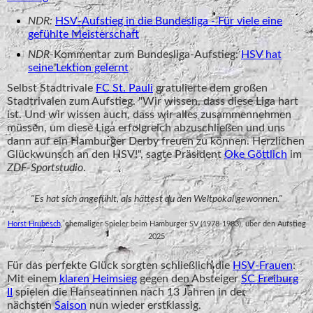
NDR:
HSV-Aufstieg in die Bundesliga - Für viele eine
gefühlte Meisterschaft
NDR
-Kommentar zum Bundesliga-Aufstieg:
HSV hat
seine Lektion gelernt
Selbst Stadtrivale
FC St. Pauli
gratulierte dem großen
Stadtrivalen zum Aufstieg. "Wir wissen, dass diese Liga hart
ist. Und wir wissen auch, dass wir alles zusammennehmen
müssen, um diese Liga erfolgreich abzuschließen und uns
dann auf ein Hamburger Derby freuen zu können. Herzlichen
Glückwunsch an den HSV!", sagte Präsident
Oke Göttlich
im
ZDF-Sportstudio
.
"Es hat sich angefühlt, als hättest du den Weltpokal gewonnen."
Horst Hrubesch
, ehemaliger Spieler beim Hamburger SV (1978-1983), über den Aufstieg
2025
Für das perfekte Glück sorgten schließlich die
HSV-Frauen
:
Mit einem
klaren Heimsieg
gegen den Absteiger
SC Freiburg
II
spielen die Hanseatinnen nach 13 Jahren in der
nächsten
Saison
nun wieder erstklassig.