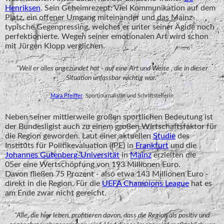
Henriksen
. Sein Geheimrezept: Viel Kommunikation auf dem
Platz, ein offener Umgang miteinander und das Mainz-
typische Gegenpressing, welches er unter seiner Ägide noch
perfektionierte. Wegen seiner emotionalen Art wird schon
mit Jürgen Klopp verglichen.
"Weil er alles angezündet hat - auf eine Art und Weise , die in dieser
Situation unfassbar wichtig war."
Mara Pfeiffer
, Sportjournalistin und Schriftstellerin
Neben seiner mittlerweile großen sportlichen Bedeutung ist
der Bundesligist auch zu einem großen Wirtschaftsfaktor für
die Region geworden. Laut einer aktuellen
Studie
des
Instituts für Politikevaluation (IPE) in
Frankfurt
und die
Johannes Gutenberg-Universität
in
Mainz
erzielten die
05er eine Wertschöpfung von 193 Millionen Euro.
Davon fließen 75 Prozent - also etwa 143 Millionen Euro -
direkt in die Region. Für die
UEFA Champions League
hat es
am Ende zwar nicht gereicht.
"Alle, die hier leben, profitieren davon, dass die Region als positiv und