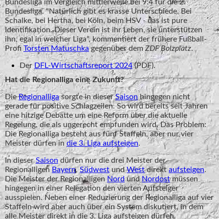
Bundesliga im Vergleich mittlerweile bei 9:4 für die 2.
Bundesliga. "Natürlich gibt es krasse Unterschiede. Bei
Schalke, bei Hertha, bei Köln, beim HSV - das ist pure
Identifikation. Dieser Verein ist ihr Leben, sie unterstützen
ihn, egal in welcher Liga", kommentiert der frühere Fußball-
Profi
Torsten Matuschka
gegenüber dem
ZDF Bolzplatz
.
Der
DFL-Wirtschaftsreport 2024
(PDF).
Hat die Regionalliga eine Zukunft?
Die
Regionalliga
sorgte in dieser
Saison
hingegen nicht
gerade für positive Schlagzeilen. So wird bereits seit Jahren
eine hitzige Debatte um eine Reform über die aktuelle
Regelung, die als ungerecht empfunden wird. Das Problem:
Die Regionalliga besteht aus fünf Staffeln, aber nur vier
Meister dürfen in
die 3. Liga aufsteigen
.
In dieser
Saison
dürfen nur die drei Meister der
Regionalligen
Bayern
,
Südwest
und
West
direkt
aufsteigen
.
Die Meister der Regionalligen
Nord
und
Nordost
müssen
hingegen in einer Relegation den vierten Aufsteiger
ausspielen. Neben einer Reduzierung der Regionalliga auf vier
Staffeln wird aber auch über ein System diskutiert, in dem
alle Meister direkt in die 3. Liga aufsteigen dürfen.