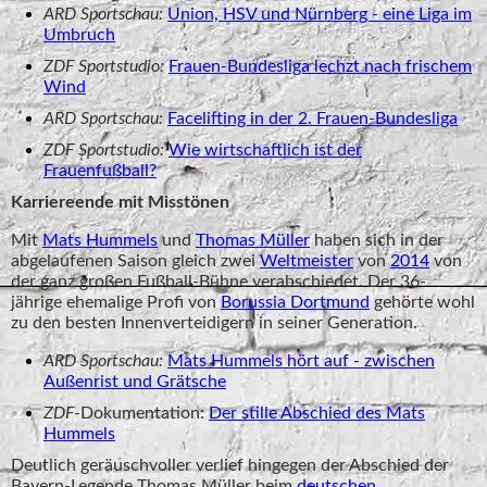
ARD Sportschau:
Union, HSV und Nürnberg - eine Liga im
Umbruch
ZDF Sportstudio:
Frauen-Bundesliga lechzt nach frischem
Wind
ARD Sportschau:
Facelifting in der 2. Frauen-Bundesliga
ZDF Sportstudio:
Wie wirtschaftlich ist der
Frauenfußball?
Karriereende mit Misstönen
Mit
Mats Hummels
und
Thomas Müller
haben sich in der
abgelaufenen Saison gleich zwei
Weltmeister
von
2014
von
der ganz großen Fußball-Bühne verabschiedet. Der 36-
jährige ehemalige Profi von
Borussia Dortmund
gehörte wohl
zu den besten Innenverteidigern in seiner Generation.
ARD Sportschau:
Mats Hummels hört auf - zwischen
Außenrist und Grätsche
ZDF
-Dokumentation:
Der stille Abschied des Mats
Hummels
Deutlich geräuschvoller verlief hingegen der Abschied der
Bayern-Legende Thomas Müller beim
deutschen