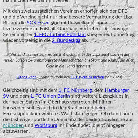
männlichen Pendant hinterher.
Mit den zwei zusätzlichen Vereinen erhoffen sich der DFB
und die Vereine nicht nur eine bessere Vermarktung der Liga.
Bis auf die
SGS Essen
sind mittlerweile nur noch
Lizenzvereine im Fußball-Oberhaus vertreten. Der einstige
Serienmeister
1. FFC Turbine Potsdam
stieg erneut ohne Sieg
wieder vorzeitig in die
2. Bundesliga
ab.
"Wir sind in einer sehr guten Entwicklung in der Liga und haben in der
neuen Saison 14 ambitionierte Mannschaften am Start und Klubs, die auch
Geld in die Hand nehmen."
Bianca Rech
, Sportdirektorin des
FC Bayern München
(seit 2023)
Gleichzeitig sind mit dem
1. FC Nürnberg
, dem
Hamburger
SV
und dem
1. FC Union Berlin
sind weitere Lizenzklubs in
der neuen Saison im Oberhaus vertreten. Mit ihren
Fanszenen soll es auch in den Stadien und beim
Fernsehpublikum weiteres Wachstum geben. Ob damit auch
die bisherige sportliche Dominanz der beiden Topvereine aus
München
und
Wolfsburg
ihr Ende findet, bleibt hingegen
abzuwarten.