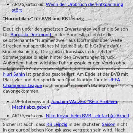
ARD Sportschau:
Wenn der Umbruch die Entspannung
stört
"Horrorbilanz" für BVB und RB Leipzig
Deutlich unter den gesetzten Erwartungen verlief die Saison
für
Borussia Dortmund
. In der Bundesliga lieferte die
selbsternannte "Nummer zwei" aus Dortmund über weite
Strecken nur sportliches Mittelmaß ab. Die Gründe dafür
sind vielschichtig: Die großen Transfers in der letzten
Sommerpause blieben hinter den Erwartungen zurück.
Außerdem haben wichtige Führungsspieler den Verein ohne
adäquaten Ersatz verlassen. Auch der Trainerwechsel auf
Nuri Sahin
ist grandios gescheitert. Am Ende ist der BVB mit
Platz vier und der sportlichen Qualifikation für die
UEFA
Champions League
noch einmal mit einem blauen Auge
davongekommen.
ZDF
-Interview mit
Joachim Watzke: "Kein Problem,
Macht abzugeben"
ARD Sportschau:
Niko Kovac beim BVB - einfach(e) Arbeit
Sicher ist auch, dass
RB Leipzig
in der nächsten
Saison
nicht
in der europäischen Königsklasse vertreten sein wird. Nach