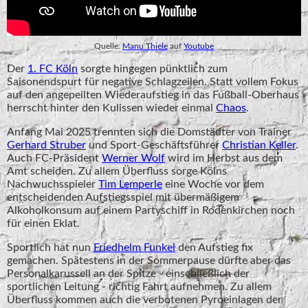
Quelle:
Manu Thiele
auf
Youtube
Der
1. FC Köln
sorgte hingegen pünktlich zum
Saisonendspurt für negative Schlagzeilen. Statt vollem Fokus
auf den angepeilten Wiederaufstieg in das Fußball-Oberhaus
herrscht hinter den Kulissen wieder einmal
Chaos
.
Anfang Mai 2025 trennten sich die Domstädter von Trainer
Gerhard Struber
und Sport-Geschäftsführer
Christian Keller
.
Auch FC-Präsident
Werner Wolf
wird im Herbst aus dem
Amt scheiden. Zu allem Überfluss sorge Kölns
Nachwuchsspieler
Tim Lemperle
eine Woche vor dem
entscheidenden Aufstiegsspiel mit übermäßigem
Alkoholkonsum auf einem Partyschiff in Rodenkirchen noch
für einen Eklat.
Sportlich hat nun
Friedhelm Funkel
den Aufstieg fix
gemachen. Spätestens in der Sommerpause dürfte aber das
Personalkarussell an der Spitze - einschließlich der
sportlichen Leitung - richtig Fahrt aufnehmen. Zu allem
Überfluss kommen auch die verbotenen Pyroeinlagen der