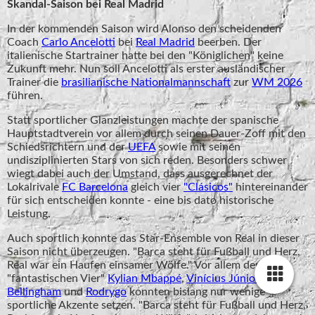
Skandal-Saison bei Real Madrid
In der kommenden Saison wird Alonso den scheidenden
Coach
Carlo Ancelotti
bei
Real Madrid
beerben. Der
italienische Startrainer hatte bei den "Königlichen" keine
Zukunft mehr. Nun soll Ancelotti als erster ausländischer
Trainer die
brasilianische Nationalmannschaft
zur
WM 2026
führen.
Statt sportlicher Glanzleistungen machte der spanische
Hauptstadtverein vor allem durch seinen Dauer-Zoff mit den
Schiedsrichtern und der
UEFA
sowie mit seinen
undisziplinierten Stars von sich reden. Besonders schwer
wiegt dabei auch der Umstand, dass ausgerechnet der
Lokalrivale
FC Barcelona
gleich vier
"Clásicos"
hintereinander
für sich entscheiden konnte - eine bis dato historische
Leistung.
Auch sportlich konnte das Star-Ensemble von Real in dieser
Saison nicht überzeugen. "Barca steht für Fußball und Herz,
Real war ein Haufen einsamer Wölfe." Vor allem den
"fantastischen Vier"
Kylian Mbappé
,
Vinícius Júnior
,
Jude
Bellingham
und
Rodrygo
konnten bislang nur wenige
sportliche Akzente setzen. "Barca steht für Fußball und Herz,