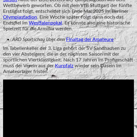
Wettbewerb geworfen. Ob mit dem VfB Stuttgart der fünfte
Erstligist folgt, entscheidet sich Ende Mai 2025 im Berliner
Olympiastadion
. Eine Woche später folgt dann noch das
Endspiel im
Westfalenpokal
. Es könnte also eine historische
Spielzeit für die Arminia werden.
ARD Sportschau
über den
Finaltag der Amateure
Im Tabellenkeller der 3. Liga gehört der SV Sandhausen zu
den vier Absteigern, die in der nächsten Saison mit der
sportlichen Viertklassigkeit. Nach 17 Jahren im Profigeschäft
muss der Verein aus der
Kurpfalz
wieder sein Dasein im
Amateurlager fristen.