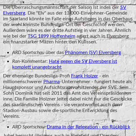
Die Überraschungsmannschaft der Saison ist indes der
SV
Elversberg
. Die "Elv" aus der 13.000-Einwohner-Gemeinde
im Saarland könnte im Falle eines Aufstieges in das Oberhaus
der wohl kleinste Bundesliga-Ort der Geschichte werden.
Außerdem wäre es der dritte Aufstieg in vier Jahren. Ähnlich
wie bei der
TSG 1899 Hoffenheim
agiert auch in Elversberg
ein finanzstarker Mäzen hinter den Kulissen.
ARD Sportschau
über das
Phänomen (SV) Elversberg
Ran
-Kommentar:
Hate gegen die SV Elversberg ist
komplett unangebracht
Der ehemalige Bundesliga-Profi
Frank Holzer
- ein
millionenschwerer
Pharma
-Unternehmer - fungiert heute als
Hauptsponsor und Aufsichtsratsvorsitzender der SVE. Sein
Sohn Dominik hat seit 2011 das Amt des Vereinspräsidenten
inne. Die Familie Holzner leitet dabei nicht nur die Geschicke
des saarländischen Vereins - sie verantwortet auch den
Stadion-Ausbau sowie die sportliche Entwicklung des
Vereins.
ARD Sportschau:
Drama in der Relegation - ein Rückblick
Jubel herrscht übrigens auch in Bielefeld und Dresden: