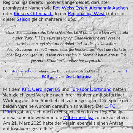
Regionalliga bereits Insolvenz angemeldet, darunter
prominente Namen wie
Rot-Weiss Essen
,
Alemannia Aachen
oder
Kickers Offenbach
. In der
Regionalliga West
traf es in
dieser
Saison
gleich mehrere Klubs.
"Dass dies alles ein sehr, sehr schlechtes Licht auf unsere Liga wirft, steht
außer Frage. [...] Denn wenn sich am Ende vielleicht drei Vereine
zurückziehen und nicht mehr dabei sind, ist das ein absolutes
Armutszeugnis. Es hieß immer, dass die Regionalliga West die stärkste
aller Regionalligen ist - davon erkenne ich im Moment kaum etwas. Die
gesamte Situation ist unfassbar ärgerlich."
Christopher Schorch
, ehemaliger Bundesliga-Profi und Geschäftsführer beim
1.
FC Bocholt
, im
Sport1
-Interview
Mit dem
KFC Uerdingen 05
und
Türkspor Dortmund
hatten
sich gleich zwei Vereine nach ihrer Insolvenz mit sofortiger
Wirkung aus dem Spielbetrieb zurückgezogen. Die Spiele der
beiden Vereine wurden daraufhin annulliert. Der
1. FC
Düren
gab an, sich nach drei Spielzeiten in der Regionalliga
am Saisonende wieder in die
Mittelrheinliga
zurückzuziehen.
Am 21. März 2025 hatte der Verein ebenfalls einen Antrag
auf Insolvenz gestellt.