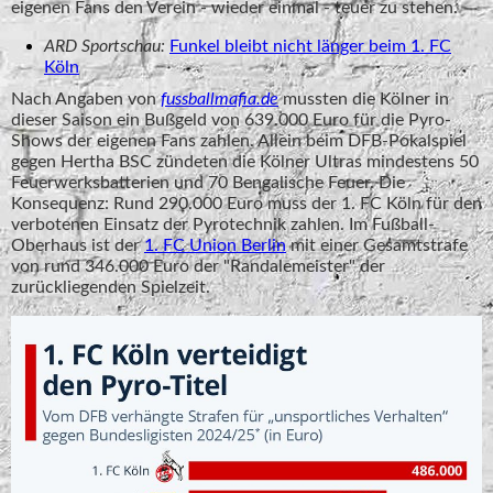
eigenen Fans den Verein - wieder einmal - teuer zu stehen.
ARD Sportschau:
Funkel bleibt nicht länger beim 1. FC
Köln
Nach Angaben von
fussballmafia.de
mussten die Kölner in
dieser Saison ein Bußgeld von 639.000 Euro für die Pyro-
Shows der eigenen Fans zahlen. Allein beim DFB-Pokalspiel
gegen Hertha BSC zündeten die Kölner Ultras mindestens 50
Feuerwerksbatterien und 70 Bengalische Feuer. Die
Konsequenz: Rund 290.000 Euro muss der 1. FC Köln für den
verbotenen Einsatz der Pyrotechnik zahlen. Im Fußball-
Oberhaus ist der
1. FC Union Berlin
mit einer Gesamtstrafe
von rund 346.000 Euro der "Randalemeister" der
zurückliegenden Spielzeit.