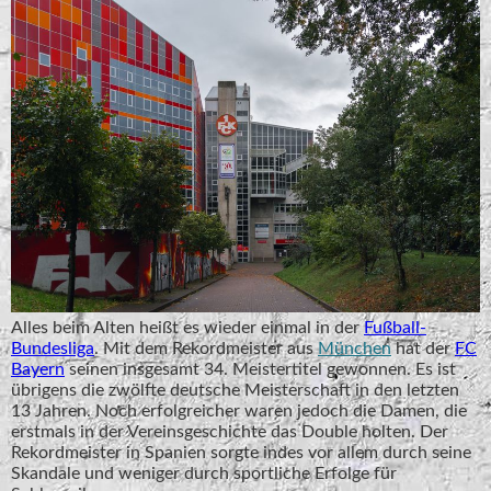
Alles beim Alten heißt es wieder einmal in der
Fußball-
Bundesliga
. Mit dem Rekordmeister aus
München
hat der
FC
Bayern
seinen insgesamt 34. Meistertitel gewonnen. Es ist
übrigens die zwölfte deutsche Meisterschaft in den letzten
13 Jahren. Noch erfolgreicher waren jedoch die Damen, die
erstmals in der Vereinsgeschichte das Double holten. Der
Rekordmeister in Spanien sorgte indes vor allem durch seine
Skandale und weniger durch sportliche Erfolge für