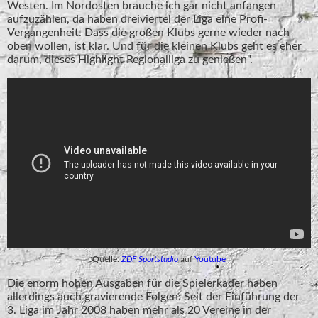
Westen. Im Nordosten brauche ich gar nicht anfangen
aufzuzählen, da haben dreiviertel der Liga eine Profi-
Vergangenheit. Dass die großen Klubs gerne wieder nach
oben wollen, ist klar. Und für die kleinen Klubs geht es eher
darum, dieses Highlight Regionalliga zu genießen".
Quelle:
ZDF Sportstudio
auf
Youtube
Die enorm hohen Ausgaben für die Spielerkader haben
allerdings auch gravierende Folgen: Seit der Einführung der
3. Liga im Jahr 2008 haben mehr als 20 Vereine in der