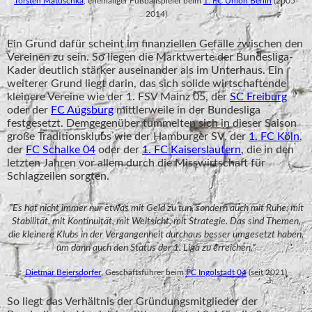
Torsten Matuschka
, ehemaliger Fußballspieler beim
1. FC Union Berlin
(2005-
2014)
Ein Grund dafür scheint im finanziellen Gefälle zwischen den
Vereinen zu sein. So liegen die Marktwerte der Bundesliga-
Kader deutlich stärker auseinander als im Unterhaus. Ein
weiterer Grund liegt darin, das sich solide wirtschaftende
kleinere Vereine wie der 1. FSV Mainz 05, der
SC Freiburg
oder der
FC Augsburg
mittlerweile in der Bundesliga
festgesetzt. Demgegenüber tummelten sich in dieser Saison
große Traditionsklubs wie der Hamburger SV, der
1. FC Köln
,
der
FC Schalke 04
oder der
1. FC Kaiserslautern
, die in den
letzten Jahren vor allem durch die Misswirtschaft für
Schlagzeilen sorgten.
"Es hat nicht immer nur etwas mit Geld zu tun, sondern auch mit Ruhe, mit
Stabilität, mit Kontinuität, mit Weitsicht, mit Strategie. Das sind Themen,
die kleinere Klubs in der Vergangenheit durchaus besser umgesetzt haben,
um dann auch den Status der 1. Liga zu erreichen."
Dietmar Beiersdorfer
, Geschäftsführer beim
FC Ingolstadt 04
(seit 2021)
So liegt das Verhältnis der Gründungsmitglieder der