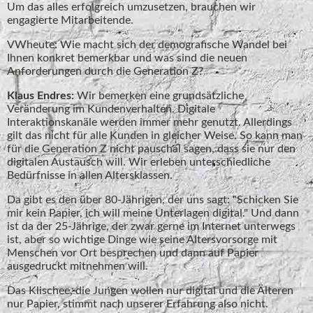
Um das alles erfolgreich umzusetzen, brauchen wir
engagierte Mitarbeitende.
VWheute: Wie macht sich der demografische Wandel bei
Ihnen konkret bemerkbar und was sind die neuen
Anforderungen durch die Generation Z?
Klaus Endres:
Wir bemerken eine grundsätzliche
Veränderung im Kundenverhalten. Digitale
Interaktionskanäle werden immer mehr genutzt. Allerdings
gilt das nicht für alle Kunden in gleicher Weise. So kann man
für die Generation Z nicht pauschal sagen, dass sie nur den
digitalen Austausch will. Wir erleben unterschiedliche
Bedürfnisse in allen Altersklassen.
Da gibt es den über 80-Jährigen, der uns sagt: "Schicken Sie
mir kein Papier, ich will meine Unterlagen digital." Und dann
ist da der 25-Jährige, der zwar gerne im Internet unterwegs
ist, aber so wichtige Dinge wie seine Altersvorsorge mit
Menschen vor Ort besprechen und dann auf Papier
ausgedruckt mitnehmen will.
Das Klischee, die Jungen wollen nur digital und die Älteren
nur Papier, stimmt nach unserer Erfahrung also nicht.