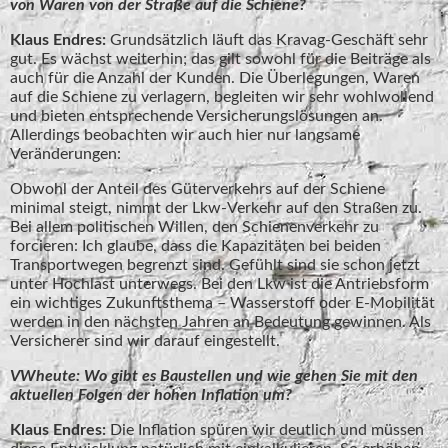
von Waren von der Straße auf die Schiene?
Klaus Endres:
Grundsätzlich läuft das Kravag-Geschäft sehr
gut. Es wächst weiterhin; das gilt sowohl für die Beiträge als
auch für die Anzahl der Kunden. Die Überlegungen, Waren
auf die Schiene zu verlagern, begleiten wir sehr wohlwollend
und bieten entsprechende Versicherungslösungen an.
Allerdings beobachten wir auch hier nur langsame
Veränderungen:
Obwohl der Anteil des Güterverkehrs auf der Schiene
minimal steigt, nimmt der Lkw-Verkehr auf den Straßen zu.
Bei allem politischen Willen, den Schienenverkehr zu
forcieren: Ich glaube, dass die Kapazitäten bei beiden
Transportwegen begrenzt sind. Gefühlt sind sie schon jetzt
unter Hochlast unterwegs. Bei den Lkw ist die Antriebsform
ein wichtiges Zukunftsthema – Wasserstoff oder E-Mobilität
werden in den nächsten Jahren an Bedeutung gewinnen. Als
Versicherer sind wir darauf eingestellt.
VWheute: Wo gibt es Baustellen und wie gehen Sie mit den
aktuellen Folgen der hohen Inflation um?
Klaus Endres:
Die Inflation spüren wir deutlich und müssen