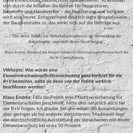
diese Entwicklung natürlich mit einkalkulieren. So erhöhen
sich durch die Inflation die Kosten für Reparaturen,
Baustoffe und Handwerker – die Regulierung von Schäden
wird also teurer. Entsprechend deutlich legte beispielsweise
der Baupreisindex zu, das wirkt sich auf die Beiträge aus.
"Der beste Schutz vor Naturkatastrophen ist die Vermeidung der
Katastrophe - und nicht deren Versicherung."
Klaus Endres, Vorstand das Ressort Komposit-Versicherungen/Passive Rück bei
der R+V Versicherung
VWheute: Was würde eine
Elementarschadenpflichtversicherung ganz konkret für die
R+V bedeuten, sollte sie denn von der Politik wirklich
beschlossen werden?
Klaus Endres:
Falls die Politik eine Pflichtversicherung für
Elementarschäden beschließt, hätte dies natürlich auch bei
der R+V Folgen. Ich glaube, bei uns wären die Auswirkungen
aber geringer als bei anderen Versicherern. Marktweit liegt
die durchschnittliche Ausstattung der Versicherten mit einem
Elementarschutz bei etwa 50 Prozent.