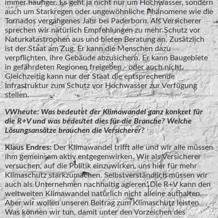
immer häufiger. Es geht ja nicht nur um Hochwasser, sondern
auch um Starkregen oder ungewöhnliche Phänomene wie die
Tornados vergangenes Jahr bei Paderborn. Als Versicherer
sprechen wir natürlich Empfehlungen zu mehr Schutz vor
Naturkatastrophen aus und bieten Beratung an. Zusätzlich
ist der Staat am Zug. Er kann die Menschen dazu
verpflichten, ihre Gebäude abzusichern. Er kann Baugebiete
in gefährdeten Regionen freigeben - oder auch nicht.
Gleichzeitig kann nur der Staat die entsprechende
Infrastruktur zum Schutz vor Hochwasser zur Verfügung
stellen.
VWheute: Was bedeutet der Klimawandel ganz konkret für
die R+V und was bedeutet dies für die Branche? Welche
Lösungsansätze brauchen die Versicherer?
Klaus Endres:
Der Klimawandel trifft alle und wir alle müssen
ihm gemeinsam aktiv entgegenwirken. Wir als Versicherer
versuchen, auf die Politik einzuwirken, uns hier für mehr
Klimaschutz starkzumachen. Selbstverständlich müssen wir
auch als Unternehmen nachhaltig agieren. Die R+V kann den
weltweiten Klimawandel natürlich nicht alleine aufhalten.
Aber wir wollen unseren Beitrag zum Klimaschutz leisten.
Was können wir tun, damit unter den Vorzeichen des