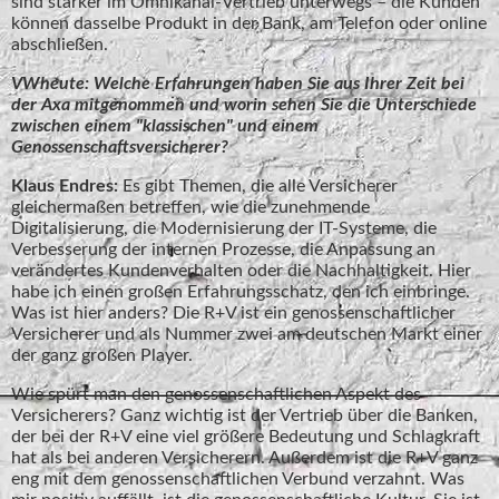
sind stärker im Omnikanal-Vertrieb unterwegs – die Kunden
können dasselbe Produkt in der Bank, am Telefon oder online
abschließen.
VWheute: Welche Erfahrungen haben Sie aus Ihrer Zeit bei
der Axa mitgenommen und worin sehen Sie die Unterschiede
zwischen einem "klassischen" und einem
Genossenschaftsversicherer?
Klaus Endres:
Es gibt Themen, die alle Versicherer
gleichermaßen betreffen, wie die zunehmende
Digitalisierung, die Modernisierung der IT-Systeme, die
Verbesserung der internen Prozesse, die Anpassung an
verändertes Kundenverhalten oder die Nachhaltigkeit. Hier
habe ich einen großen Erfahrungsschatz, den ich einbringe.
Was ist hier anders? Die R+V ist ein genossenschaftlicher
Versicherer und als Nummer zwei am deutschen Markt einer
der ganz großen Player.
Wie spürt man den genossenschaftlichen Aspekt des
Versicherers? Ganz wichtig ist der Vertrieb über die Banken,
der bei der R+V eine viel größere Bedeutung und Schlagkraft
hat als bei anderen Versicherern. Außerdem ist die R+V ganz
eng mit dem genossenschaftlichen Verbund verzahnt. Was