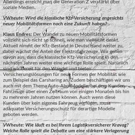
Allerdings erreicht man die Generation Z verstärkt über
soziale Medien.
VWheute: Wird die klassische Kfz-Versicherung angesichts
neuer Mobilitätsformen noch eine Zukunft haben?
Klaus Endres:
Der Wandel zu neuen Mobilitätsformen
vollzieht sich nicht so schnell, wie man vielleicht denkt.
Aktuell nimmt der Kfz-Bestand in Deutschland weiter zu,
dabei wächst der Anteil der Elektrofahrzeuge. Wir gehen
davon aus, dass die klassische Kfz-Versicherung in den
nächsten Jahren weiter eine wichtige Rolle spielt. Natürlich
sind wir bereit für den Wandel und bieten
Versicherungslösungen für neue Formen der Mobilität wie
zum Beispiel das Carsharing an. Zudem beschäftigen wir uns
auch mit dem Thema Auto-Abo-Modelle, bei dem Kunden
Fahrzeuge über einen Zeitraum von einigen Monaten bis hin
zu mehreren Jahren nutzen können. Auch wenn diese
Kunden über kein eigenes Fahrzeug verfügen, muss
adäquater Versicherungsschutz für derartige Modelle
geboten werden.
VWheute: Wie läuft es bei Ihrem Logistikversicherer Kravag?
Welche Rolle spielt die Debatte um eine stärkere Verlagerung