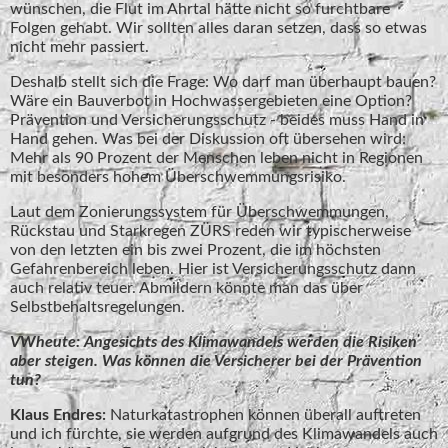
wünschen, die Flut im Ahrtal hätte nicht so furchtbare
Folgen gehabt. Wir sollten alles daran setzen, dass so etwas
nicht mehr passiert.
Deshalb stellt sich die Frage: Wo darf man überhaupt bauen?
Wäre ein Bauverbot in Hochwassergebieten eine Option?
Prävention und Versicherungsschutz - beides muss Hand in
Hand gehen. Was bei der Diskussion oft übersehen wird:
Mehr als 90 Prozent der Menschen leben nicht in Regionen
mit besonders hohem Überschwemmungsrisiko.
Laut dem Zonierungssystem für Überschwemmungen,
Rückstau und Starkregen ZÜRS reden wir typischerweise
von den letzten ein bis zwei Prozent, die im höchsten
Gefahrenbereich leben. Hier ist Versicherungsschutz dann
auch relativ teuer. Abmildern könnte man das über
Selbstbehaltsregelungen.
VWheute: Angesichts des Klimawandels werden die Risiken
aber steigen. Was können die Versicherer bei der Prävention
tun?
Klaus Endres:
Naturkatastrophen können überall auftreten
und ich fürchte, sie werden aufgrund des Klimawandels auch