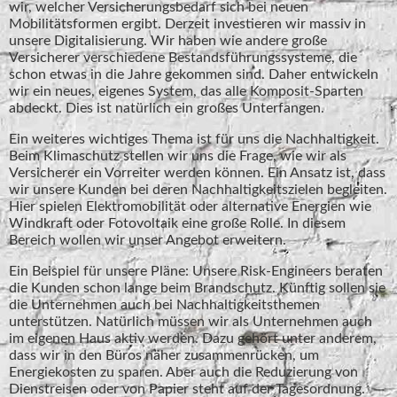
wir, welcher Versicherungsbedarf sich bei neuen
Mobilitätsformen ergibt. Derzeit investieren wir massiv in
unsere Digitalisierung. Wir haben wie andere große
Versicherer verschiedene Bestandsführungssysteme, die
schon etwas in die Jahre gekommen sind. Daher entwickeln
wir ein neues, eigenes System, das alle Komposit-Sparten
abdeckt. Dies ist natürlich ein großes Unterfangen.
Ein weiteres wichtiges Thema ist für uns die Nachhaltigkeit.
Beim Klimaschutz stellen wir uns die Frage, wie wir als
Versicherer ein Vorreiter werden können. Ein Ansatz ist, dass
wir unsere Kunden bei deren Nachhaltigkeitszielen begleiten.
Hier spielen Elektromobilität oder alternative Energien wie
Windkraft oder Fotovoltaik eine große Rolle. In diesem
Bereich wollen wir unser Angebot erweitern.
Ein Beispiel für unsere Pläne: Unsere Risk-Engineers beraten
die Kunden schon lange beim Brandschutz. Künftig sollen sie
die Unternehmen auch bei Nachhaltigkeitsthemen
unterstützen. Natürlich müssen wir als Unternehmen auch
im eigenen Haus aktiv werden. Dazu gehört unter anderem,
dass wir in den Büros näher zusammenrücken, um
Energiekosten zu sparen. Aber auch die Reduzierung von
Dienstreisen oder von Papier steht auf der Tagesordnung.