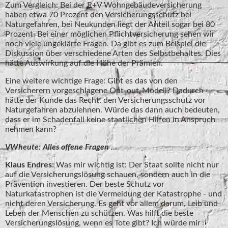
Zum Vergleich: Bei der R+V Wohngebäudeversicherung
haben etwa 70 Prozent den Versicherungsschutz bei
Naturgefahren, bei Neukunden liegt der Anteil sogar bei 80
Prozent. Bei einer möglichen Pflichtversicherung sehen wir
noch viele ungeklärte Fragen. Da gibt es zum Beispiel die
Diskussion über verschiedene Arten des Selbstbehaltes. Dies
hätte Auswirkung auf die Höhe der Prämien.
Eine weitere wichtige Frage: Gibt es das von den
Versicherern vorgeschlagene Opt-out-Modell? Dadurch
hätte der Kunde das Recht, den Versicherungsschutz vor
Naturgefahren abzulehnen. Würde das dann auch bedeuten,
dass er im Schadenfall keine staatlichen Hilfen in Anspruch
nehmen kann?
VWheute: Alles offene Fragen …
Klaus Endres:
Was mir wichtig ist: Der Staat sollte nicht nur
auf die Versicherungslösung schauen, sondern auch in die
Prävention investieren. Der beste Schutz vor
Naturkatastrophen ist die Vermeidung der Katastrophe - und
nicht deren Versicherung. Es geht vor allem darum, Leib und
Leben der Menschen zu schützen. Was hilft die beste
Versicherungslösung, wenn es Tote gibt? Ich würde mir