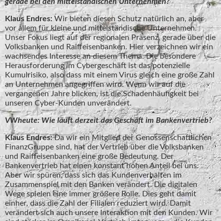
gerade bei den mittelständischen Unternehmen?
Klaus Endres:
Wir bieten diesen Schutz natürlich an, aber
vor allem für kleine und mittelständische Unternehmen.
Unser Fokus liegt auf der regionalen Präsenz, gerade über die
Volksbanken und Raiffeisenbanken. Hier verzeichnen wir ein
wachsendes Interesse an diesem Thema. Die besondere
Herausforderung im Cybergeschäft ist das potenzielle
Kumulrisiko, also dass mit einem Virus gleich eine große Zahl
an Unternehmen angegriffen wird. Wenn wir auf die
vergangenen Jahre blicken, ist die Schadenhäufigkeit bei
unseren Cyber-Kunden unverändert.
VWheute: Wie läuft derzeit das Geschäft im Bankenvertrieb?
Klaus Endres:
Da wir ein Mitglied der Genossenschaftlichen
FinanzGruppe sind, hat der Vertrieb über die Volksbanken
und Raiffeisenbanken eine große Bedeutung. Der
Bankenvertrieb hat einen konstant hohen Anteil bei uns.
Aber wir spüren, dass sich das Kundenverhalten im
Zusammenspiel mit den Banken verändert. Die digitalen
Wege spielen eine immer größere Rolle. Dies geht damit
einher, dass die Zahl der Filialen reduziert wird. Damit
verändert sich auch unsere Interaktion mit den Kunden. Wir