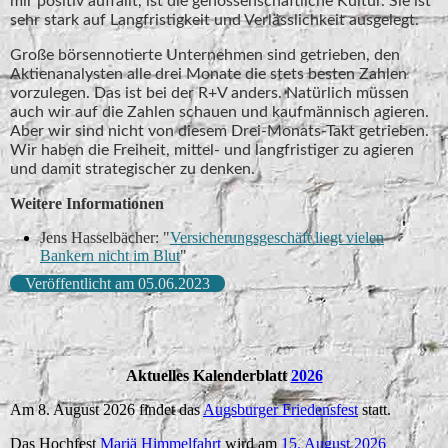
mir positiv auffällt, ist die genossenschaftliche Kultur. Sie ist
sehr stark auf Langfristigkeit und Verlässlichkeit ausgelegt.
Große börsennotierte Unternehmen sind getrieben, den
Aktienanalysten alle drei Monate die stets besten Zahlen
vorzulegen. Das ist bei der R+V anders. Natürlich müssen
auch wir auf die Zahlen schauen und kaufmännisch agieren.
Aber wir sind nicht von diesem Drei-Monats-Takt getrieben.
Wir haben die Freiheit, mittel- und langfristiger zu agieren
und damit strategischer zu denken.
Weitere Informationen
Jens Hasselbächer: "
Versicherungsgeschäft liegt vielen
Bankern nicht im Blut
"
Veröffentlicht am 05.06.2023
Aktuelles Kalenderblatt
2026
Am 8. August 2026 findet das
Augsburger Friedensfest
statt.
Das Hochfest
Mariä Himmelfahrt
wird am
15. August 2026