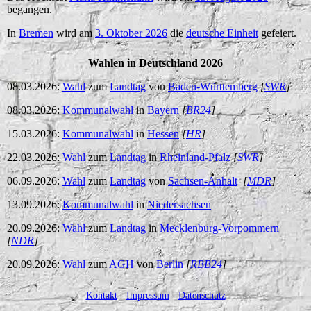
begangen.
In
Bremen
wird am
3. Oktober 2026
die
deutsche Einheit
gefeiert.
Wahlen in Deutschland 2026
08.03.2026:
Wahl
zum
Landtag
von
Baden-Württemberg
[
SWR
]
08.03.2026:
Kommunalwahl
in
Bayern
[
BR24
]
15.03.2026:
Kommunalwahl
in
Hessen
[
HR
]
22.03.2026:
Wahl
zum
Landtag
in
Rheinland-Pfalz
[
SWR
]
06.09.2026:
Wahl
zum
Landtag
von
Sachsen-Anhalt
[
MDR
]
13.09.2026:
Kommunalwahl
in
Niedersachsen
20.09.2026:
Wahl
zum
Landtag
in
Mecklenburg-Vorpommern
[
NDR
]
20.09.2026:
Wahl
zum
AGH
von
Berlin
[
RBB24
]
Kontakt
-
Impressum
-
Datenschutz