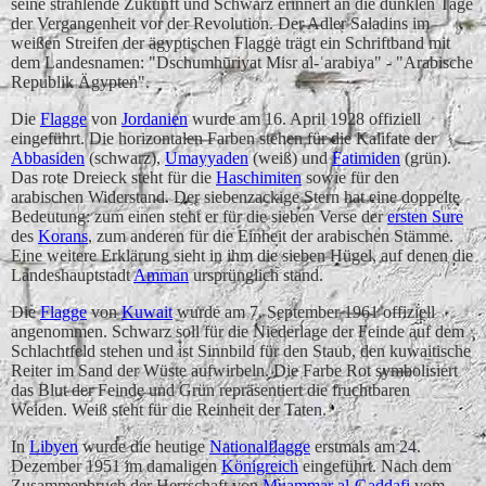
seine strahlende Zukunft und Schwarz erinnert an die dunklen Tage
der Vergangenheit vor der Revolution. Der Adler Saladins im
weißen Streifen der ägyptischen Flagge trägt ein Schriftband mit
dem Landesnamen: "Dschumhūriyat Misr al-ʿarabiya" - "Arabische
Republik Ägypten".
Die
Flagge
von
Jordanien
wurde am 16. April 1928 offiziell
eingeführt. Die horizontalen Farben stehen für die Kalifate der
Abbasiden
(schwarz),
Umayyaden
(weiß) und
Fatimiden
(grün).
Das rote Dreieck steht für die
Haschimiten
sowie für den
arabischen Widerstand. Der siebenzackige Stern hat eine doppelte
Bedeutung: zum einen steht er für die sieben Verse der
ersten Sure
des
Korans
, zum anderen für die Einheit der arabischen Stämme.
Eine weitere Erklärung sieht in ihm die sieben Hügel, auf denen die
Landeshauptstadt
Amman
ursprünglich stand.
Die
Flagge
von
Kuwait
wurde am 7. September 1961 offiziell
angenommen. Schwarz soll für die Niederlage der Feinde auf dem
Schlachtfeld stehen und ist Sinnbild für den Staub, den kuwaitische
Reiter im Sand der Wüste aufwirbeln. Die Farbe Rot symbolisiert
das Blut der Feinde und Grün repräsentiert die fruchtbaren
Weiden. Weiß steht für die Reinheit der Taten.
In
Libyen
wurde die heutige
Nationalflagge
erstmals am 24.
Dezember 1951 im damaligen
Königreich
eingeführt. Nach dem
Zusammenbruch der Herrschaft von
Muammar al-Gaddafi
vom