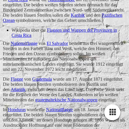
eingeführt. Die beiden weißen Streifen stehen demnach für das
Bindeglied Zentralamerikas zwischen Nord- und Südamerika steht.
Die beiden blauen Streifen sollen die
Karibik
und den
Pazifischen
Ozean
symbolisieren, welche das Gebiet umschließen.
Wikipedia über die
Flaggen und Wappen der Provinzen in
Costa Rica
Die
Nationalflagge
von
El Salvador
besteht aus drei waagerechten
Streifen in den Farben Blau und Weiß, welche den Himmel, den
Frieden und den Ozean symbolisieren sollen. Im weißen
Mittelstreifen ist außerdem das Nationalwappen des
mittelamerikanischen Landes eingefügt. Sie wurde 1912 eingefügt
und am 22. November 1972 leicht modifiziert.
Die
Flagge
von
Guatemala
wurde am 17. August 1871 eingeführt.
Die beiden blauen Streifen symbolisieren den Pazifik und
den
Atlantik
, zwischen denen das Land liegt. Die Farbe Weiß steht
für die Reinheit der Werte des Landes. Außerdem ist im weißen
Mittelstreifen das
guatemaltekische Nationalwappen
eingefügt.
In
Honduras
wurde die
Nationalflagge
am 18. Januar 1949 offiziell
eingeführt. Die beiden blauen Streifen symbolisieren den Pazifik
und den Atlantik, an denen Honduras gelegen ist. 1866 wurden als
Ausdruck der Hoffnung auf eine neue Föderation der