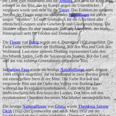
die Liebe zum Mutterland und die
Amhara
. Rot steht für Kraft und
erinnert an das Blut, das im Kampf gegen die Unterdrücker
vergossen wurde und steht für die
Tigray
. Das Emblem im mittleren
Streifen der Flagge zeigt ein strahlendes
Pentagramm
mit gleich
langen "Strahlen". Es steht symbolisch für die Gleichheit aller
ethnischen Gruppen sowie Geschlecht und Glaubensrichtung. Die
Strahlen stehen für eine strahlende Zukunft Äthiopiens, der blaue
Hintergrund steht für Frieden und Demokratie.
Die
Flagge
von
Benin
wurde am 4. Dezember 1958 eingeführt. Die
Farbe Grün symbolisiert die Hoffnung, Rot den Mut und Gelb den
Wohlstand. Laut einer anderen Deutung repräsentiert Grün den
fruchtbaren Süden, Gelb die Savannen im Norden, Rot das Land
und das von früheren Generationen vergossene Blut.
In
Burkina Faso
wurde die heutige
Nationalflagge
am 4. August
1984 offiziell eingeführt. Sie ist horizontal in zwei Streifen geteilt
mit einem gelben Stern in der Mitte. Die Farbe Rot soll das
vergossene Blut und die Opfer des Volkes von Burkina Faso
während der Revolution symbolisieren. Grün steht für den
landwirtschaftlichen Reichtum des Landes. Der Stern soll den
revolutionären Charakter der neuen Machthaber versinnbildlichen.
Die heutige
Nationalflagge
von
Ghana
wurde
Theodosia Salome
Okoh
(1922-2015) entworfen und am 6. März 1957 mit der
Unabhängigkeit des Landes eingeführt.
Demnach erinnert Rot an