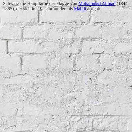
Schwarz die Hauptfarbe der Flagge von
Muhammad Ahmad
(1844-
1885), der sich im 19. Jahrhundert als
Mahdi
ausgab.
Ägypten
Irak
Jemen
Jordanien
Kuwait
Libyen
Palästina
Demokratische Arabische Republik Sahara
Somaliland
Sudan
Syrien