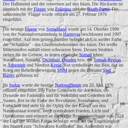
Der Halbmond und der verweisen auf den Islam. Die Rückseite ist
identisch mit der
Flagge
von
Palästina
und der
Baath-Partei
. Die
saharouische Flagge wurde offiziell am 27. Februar 1976
eingeführt.
Die heutige
Flagge
von
Somaliland
wurde am 14. Oktober 1996
von der Nationalversammlung in
Hargeysa
beschlossen und 1997
eingeführt. Auf dem grünen Streifen befindet sich in weißer Farbe
die "Schahāda" - das Glaubensbekenntnis des Islam. Der weiße
Mittelstreifen enthält einen schwarzen Stern. Dessen Strahlen
stehen für die Gebiete, in denen ethnische
Somali
leben:
Somaliland, Somalia,
Dschibuti
,
Ogaden
bzw. die
Somali-Region
in
Äthiopien
und Nordost-
Kenia
. Rot symbolisiert das Blut, das im
Krieg der Rebellenbewegung
SNM
gegen die Diktatur
Siad
Barres
geflossen ist.
Im
Sudan
wurde die heutige
Nationalflagge
am 20. Mai 1970
offiziell eingeführt. Die Farbe Grün steht für den Islam, die
Dynastie der Fatimiden und für Wohlfahrt und Gedeihen des
Staates. Rot ist die Farbe der Revolution, Sozialismus, und
Fortschritt und steht für die Opfer, die der Kampf um den
Nationalstaat kostete. Weiß symbolisiert Frieden, Licht und
Optimismus und erinnert an die weiße Revolutionsflagge von 1924
der Liga der Weißen Fahne Schwarz weist auf die Zugehörigkeit
des Staates zum "Schwarzen Kontinent" hin. Außerdem war