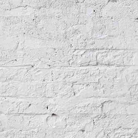
Ghana
Guinea
Guinea-Bissau
Kamerun
Republik Kongo
Mali