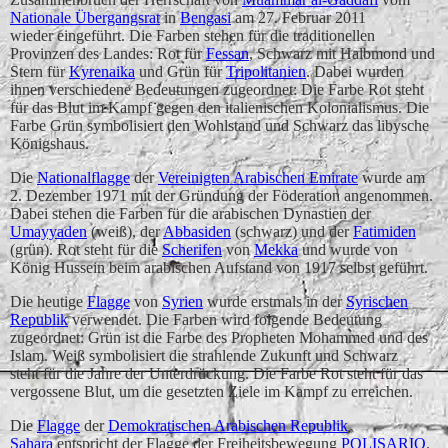
Nationale Übergangsrat
in
Bengasi
am 27. Februar 2011
wieder eingeführt. Die Farben stehen für die traditionellen
Provinzen des Landes: Rot für
Fessan
, Schwarz mit Halbmond und
Stern für
Kyrenaika
und Grün für
Tripolitanien
. Dabei wurden
ihnen verschiedene Bedeutungen zugeordnet: Die Farbe Rot steht
für das Blut im Kampf gegen den italienischen Kolonialismus. Die
Farbe Grün symbolisiert den Wohlstand und Schwarz das libysche
Königshaus.
Die
Nationalflagge
der
Vereinigten Arabischen Emirate
wurde am
2. Dezember 1971 mit der Gründung der Föderation angenommen.
Dabei stehen die Farben für die arabischen Dynastien der
Umayyaden
(weiß), der
Abbasiden
(schwarz) und der
Fatimiden
(grün). Rot steht für die
Scherifen
von
Mekka
und wurde von
König Hussein beim arabischen Aufstand von 1917 selbst geführt.
Die heutige
Flagge
von
Syrien
wurde erstmals in der
Syrischen
Republik
verwendet. Die Farben wird folgende Bedeutung
zugeordnet: Grün ist die Farbe des Propheten Mohammed und des
Islam. Weiß symbolisiert die strahlende Zukunft und Schwarz
steht für die Jahre der Unterdrückung. Die Farbe Rot steht für das
vergossene Blut, um die gesetzten Ziele im Kampf zu erreichen.
Die
Flagge
der
Demokratischen Arabischen Republik
Sahara
entspricht der Flagge der Freiheitsbewegung
POLISARIO
.