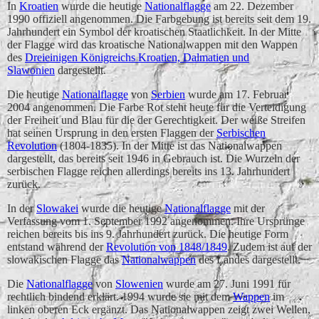
In
Kroatien
wurde die heutige
Nationalflagge
am 22. Dezember
1990 offiziell angenommen. Die Farbgebung ist bereits seit dem 19.
Jahrhundert ein Symbol der kroatischen Staatlichkeit. In der Mitte
der Flagge wird das kroatische Nationalwappen mit den Wappen
des
Dreieinigen Königreichs Kroatien, Dalmatien und
Slawonien
dargestellt.
Die heutige
Nationalflagge
von
Serbien
wurde am 17. Februar
2004 angenommen. Die Farbe Rot steht heute für die Verteidigung
der Freiheit und Blau für die der Gerechtigkeit. Der weiße Streifen
hat seinen Ursprung in den ersten Flaggen der
Serbischen
Revolution
(1804-1835). In der Mitte ist das Nationalwappen
dargestellt, das bereits seit 1946 in Gebrauch ist. Die Wurzeln der
serbischen Flagge reichen allerdings bereits ins 13. Jahrhundert
zurück.
In der
Slowakei
wurde die heutige
Nationalflagge
mit der
Verfassung vom 1. September 1992 angenommen. Ihre Ursprünge
reichen bereits bis ins 9. Jahrhundert zurück. Die heutige Form
entstand während der
Revolution von 1848/1849
. Zudem ist auf der
slowakischen Flagge das
Nationalwappen
des Landes dargestellt.
Die
Nationalflagge
von
Slowenien
wurde am 27. Juni 1991 für
rechtlich bindend erklärt. 1994 wurde sie mit dem
Wappen
im
linken oberen Eck ergänzt. Das Nationalwappen zeigt zwei Wellen,