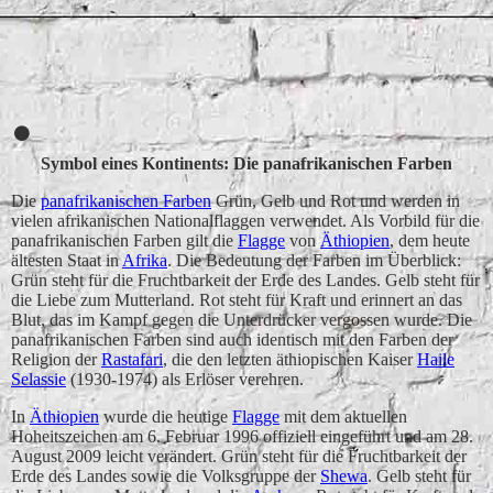
Flags of the World (FOTW)
Symbol eines Kontinents: Die panafrikanischen Farben
Die
panafrikanischen Farben
Grün, Gelb und Rot und werden in
vielen afrikanischen Nationalflaggen verwendet. Als Vorbild für die
panafrikanischen Farben gilt die
Flagge
von
Äthiopien
, dem heute
ältesten Staat in
Afrika
. Die Bedeutung der Farben im Überblick:
Grün steht für die Fruchtbarkeit der Erde des Landes. Gelb steht für
die Liebe zum Mutterland. Rot steht für Kraft und erinnert an das
Blut, das im Kampf gegen die Unterdrücker vergossen wurde. Die
panafrikanischen Farben sind auch identisch mit den Farben der
Religion der
Rastafari
, die den letzten äthiopischen Kaiser
Haile
Selassie
(1930-1974) als Erlöser verehren.
In
Äthiopien
wurde die heutige
Flagge
mit dem aktuellen
Hoheitszeichen am 6. Februar 1996 offiziell eingeführt und am 28.
August 2009 leicht verändert. Grün steht für die Fruchtbarkeit der
Erde des Landes sowie die Volksgruppe der
Shewa
. Gelb steht für