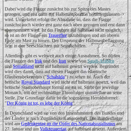
Dabei wird die Flagge zunächst bis zur Spitze des Mastes
gezogen, und erst dann auf Halbmastposition heruntergelassen
wird. Umgekehrt erfolgt die Abnahme so, dass die Flagge
zunächst auch wieder erst ganz nach oben gezogen und erst dann
abgenommen wird. Ist das Flaggen auf halbmast nicht möglich,
so ist an der Flagge ein
Trauerflor
anzubringen und am oberen
Ende am Mast zu hissen. Der Ursprung der Halbmastbeflaggung
liegt in den Seeschlachten mit Segelschiffen.
Allerdings gibt es weltweit auch einige Ausnahmen. So dürfen
die Flaggen des
Irak
und des
Iran
sowie von
Saudi-Arabien
und
Somaliland
nicht auf halbmast gesetzt werden. Begründet
wird dies damit, dass auf diesen Flaggen das islamische
Glaubensbekenntnis ("
Schahāda
") zu sehen ist. Auch der
britische
Royal Standard
wird nicht auf halbmast gesetzt, weil das
britische Staatsoberhaupt formal nie tot ist. Stirbt der jeweilige
Monarch, tritt der rechtmäßige Thronfolger unmittelbar an seine
Stelle. Die Grundlage dafür ist die sogenannte Heroldsformel:
"
Der König ist tot, es lebe der König
".
In Deutschland wird sie von den Innenministern des Bundes und
der Länder je nach Zuständigkeit angeordnet. Die Bundesflagge
wird am
Gedenkentag an die Opfer des Nationalsozialismus
am
27. Januar und am
Volkstrauertag
auf halbmast gesetzt. Außerdem