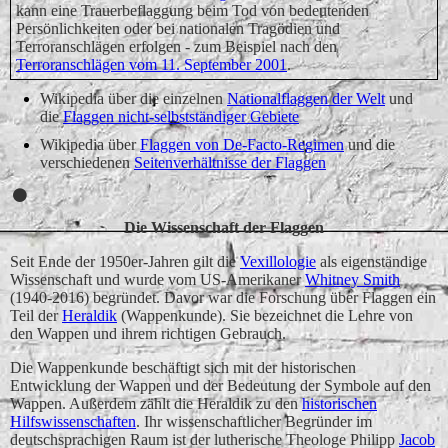
kann eine Trauerbeflaggung beim Tod von bedeutenden
Persönlichkeiten oder bei nationalen Tragödien und
Terroranschlägen erfolgen - zum Beispiel nach den
Terroranschlägen vom 11. September 2001
.
Wikipedia über die einzelnen
Nationalflaggen der Welt
und
die
Flaggen nicht-selbstständiger Gebiete
Wikipedia über
Flaggen von De-Facto-Regimen
und die
verschiedenen
Seitenverhältnisse der Flaggen
Die Wissenschaft der Flaggen
Seit Ende der 1950er-Jahren gilt die
Vexillologie
als eigenständige
Wissenschaft und wurde vom US-Amerikaner
Whitney Smith
(1940-2016) begründet. Davor war die Forschung über Flaggen ein
Teil der
Heraldik
(Wappenkunde). Sie bezeichnet die Lehre von
den Wappen und ihrem richtigen Gebrauch.
Die Wappenkunde beschäftigt sich mit der historischen
Entwicklung der Wappen und der Bedeutung der Symbole auf den
Wappen. Außerdem zählt die Heraldik zu den
historischen
Hilfswissenschaften
. Ihr wissenschaftlicher Begründer im
deutschsprachigen Raum ist der lutherische Theologe Philipp
Jacob