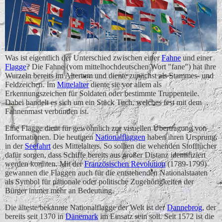
Was ist eigentlich der Unterschied zwischen einer
Fahne
und einer
Flagge
? Die Fahne (vom mittelhochdeutschen Wort "fane") hat ihre
Wurzeln bereits im Altertum und diente zunächst als Stammes- und
Feldzeichen. Im
Mittelalter
diente sie vor allem als
Erkennungszeichen für Soldaten oder bestimmte Truppenteile.
Dabei handelt es sich um ein Stück Tuch, welches fest mit dem
Fahnenmast verbunden ist.
Eine Flagge dient für gewöhnlich zur visuellen Übertragung von
Informationen. Die heutigen
Nationalflaggen
haben ihren Ursprung
in der
Seefahrt
des Mittelalters. So sollten die wehenden Stofftücher
dafür sorgen, dass Schiffe bereits aus großer Distanz identifiziert
werden konnten. Mit der
Französischen Revolution
(1789-1799)
gewannen die Flaggen auch für die entstehenden Nationalstaaten
als Symbol für nationale oder politische Zugehörigkeiten der
Bürger immer mehr an Bedeutung.
Die älteste bekannte Nationalflagge der Welt ist der
Dannebrog
, der
bereits seit 1370 in
Dänemark
im Einsatz sein soll. Seit 1572 ist die