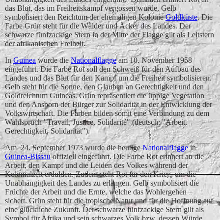
das Blut, das im Freiheitskampf vergossen wurde, Gelb
symbolisiert den Reichtum der ehemaligen Kolonie
Goldküste
. Die
Farbe Grün steht für die Wälder und Äcker des Landes. Der
schwarze fünfzackige Stern in der Mitte der Flagge gilt als Leitstern
der afrikanischen Freiheit.
In
Guinea
wurde die
Nationalflagge
am 10. November 1958
eingeführt. Die Farbe Rot soll den Schweiß für den Aufbau des
Landes und das Blut für den Kampf um die Freiheit symbolisieren.
Gelb steht für die Sonne, den Glauben an Gerechtigkeit und den
Goldreichtum Guineas. Grün repräsentiert die üppige Vegetation
und den Ansporn der Bürger zur Solidarität in der Entwicklung der
Volkswirtschaft. Die Farben bilden somit eine Verbindung zu dem
Wahlspruch "Travail, Justice, Solidarité" (deutsch: "Arbeit,
Gerechtigkeit, Solidarität").
Am 24. September 1973 wurde die heutige
Nationalflagge
in
Guinea-Bissau
offiziell eingeführt. Die Farbe Rot erinnert an die
Arbeit, den Kampf und die Leiden des Volkes während der
Kolonialzeit erdulden. Zudem steht Rot für den Krieg, um die
Unabhängigkeit des Landes zu erlangen. Gelb symbolisiert die
Früchte der Arbeit und die Ernte, welche das Wohlergehen
sichert. Grün steht für die tropische Natur und für die Hoffnung auf
eine glückliche Zukunft. Der schwarze fünfzackige Stern gilt als
Symbol für Afrika und sein schwarzes Volk bzw. dessen Würde,