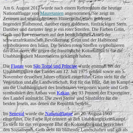
Am 6. August 2017 wurde nach einem Referendum die heutige
Nationalflagge von
Mauretanien
angenommen. Sie zeigt im
Zentrum auf smaragdgrünem Hintergrund einen goldenen
liegenden Halbmond, darüber einen goldenen, fünfzackigen Stern.
Darüber und darunter liegt je ein roter Streifen. Die Farben Grün,
Gelb und Rot verweisen auf den beträchtlichen Anteil der
schwarzafrikanischen Bevölkerung. Grün und der Halbmond
symbolisieren den Islam. Die beiden roten Streifen symbolisieren
das Blut derer, die gegen die französische Kolonialmacht für die
Unabhängigkeit Mauretaniens gekämpft haben.
Die
Flagge
von
São Tomé und Príncipe
wurde erstmals bei der
Unabhängigkeit des Landes am 12. Juli 1975 gehisst sowie am 5.
November desselben Jahres offiziell eingeführt. Grün steht für die
Vegetation und die Landwirtschaft, Rot für das Blut, das im Kampf
um die Unabhängigkeit des Inselstaates vergossen wurde und Gelb
symbolisiert den Anbau von
Kakao
, der 93 Prozent der Exportgüter
des Landes ausmacht. Die zwei Sterne sind Sinnbilder für die
beiden Inseln, aus denen die Republik besteht.
Im
Senegal
wurde die
Nationalflagge
am 20. August 1960
eingeführt. Die Farbe Rot erinnert an den Unabhängigkeitskampf.
Es steht für das vergossene Blut der Kolonialzeit und bezeichnet
den Sozialismus. Gelb steht für blühende Landschaften und gilt als