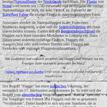
heutige
Nationalflagge
der
Niederlande
im Einsatz. Die
Flagge
von
Nepal
wird bereits seit 1743 verwendet und ist übrigens die einzige
Nationalflagge der Welt, die kein Viereck ist. Zudem ist die
Schweizer Fahne
die einzige Flagge in einer quadratischen Form.
Ansonsten werden die Nationalflaggen in der Form eines
Rechtecks dargestellt, wobei sich die
Seitenverhältnisse
durchaus
unterscheiden können. Zudem teilt ein
Bestimmungsschlüssel
die
Flaggen nach ihren zentralen Merkmalen in Gruppen ein. Dazu
zählen unter anderem einfarbige Flaggen, Flaggen mit
waagerechten oder senkrechten Streifen oder Flaggen mit
Symbolen oder regionale Flaggenkombinationen.
"Alle Gedanken sind vorwärts gerichtet, wie Flaggen und Wimpel; nur ein
Trauriger steht rückwärts gewendet am Mast."
Johann Wolfgang von Goethe
(1749-1832), deutscher Dichter, Politiker und
Naturforscher
Der Begriff "Flagge" hat einen
nordischen
Ursprung, der
vermutlich im 17. Jahrhundert aufgekommen ist. So leitet sich der
Begriff vom
altnordischen
Wort "flogra", was "flattern" bedeutet.
Die Vorgänger von Fahnen und Flaggen sind die so genannten
"Vexilloloide". Dabei handelt es sich um eine Standarte, die in