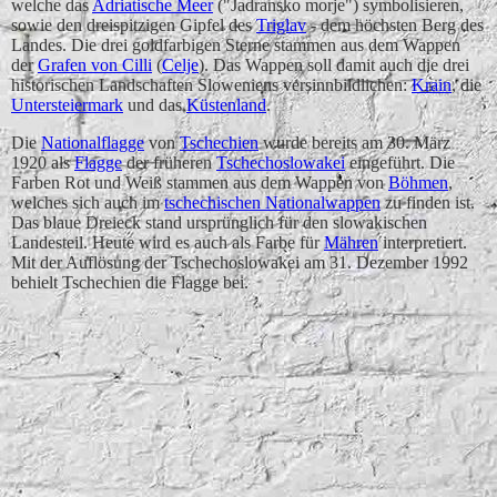
welche das
Adriatische Meer
("Jadransko morje") symbolisieren,
sowie den dreispitzigen Gipfel des
Triglav
- dem höchsten Berg des
Landes. Die drei goldfarbigen Sterne stammen aus dem Wappen
der
Grafen von Cilli
(
Celje
). Das Wappen soll damit auch die drei
historischen Landschaften Sloweniens versinnbildlichen:
Krain
, die
Untersteiermark
und das
Küstenland
.
Die
Nationalflagge
von
Tschechien
wurde bereits am 30. März
1920 als
Flagge
der früheren
Tschechoslowakei
eingeführt. Die
Farben Rot und Weiß stammen aus dem Wappen von
Böhmen
,
welches sich auch im
tschechischen Nationalwappen
zu finden ist.
Das blaue Dreieck stand ursprünglich für den slowakischen
Landesteil. Heute wird es auch als Farbe für
Mähren
interpretiert.
Mit der Auflösung der Tschechoslowakei am 31. Dezember 1992
behielt Tschechien die Flagge bei.
Kroatien
Russland
Serbien
Slowakei