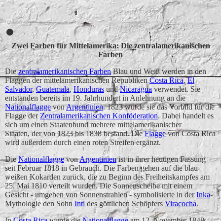
Slowenien
Tschechien
Zwei Farben für Mittelamerika: Die zentralamerikanischen
Farben
Die
zentralamerikanischen Farben
Blau und Weiß werden in den
Flaggen der mittelamerikanischen Republiken
Costa Rica
,
El
Salvador
,
Guatemala
,
Honduras
und
Nicaragua
verwendet. Sie
entstanden bereits im 19. Jahrhundert in Anlehnung an die
Nationalflagge
von
Argentinien
. 1823 wurde sie das Vorbild für die
Flagge der
Zentralamerikanischen Konföderation
. Dabei handelt es
sich um einen Staatenbund mehrere mittelamerikanischer
Staaten, der von 1823 bis 1838 bestand. Die
Flagge
von Costa Rica
wird außerdem durch einen roten Streifen ergänzt.
Die
Nationalflagge
von
Argentinien
ist in ihrer heutigen Fassung
seit Februar 1818 in Gebrauch. Die Farben gehen auf die blau-
weißen Kokarden zurück, die zu Beginn des Freiheitskampfes am
25. Mai 1810 verteilt wurden. Die Sonnenscheibe mit einem
Gesicht - umgeben von Sonnenstrahlen - symbolisierte in der
Inka
-
Mythologie den Sohn
Inti
des göttlichen Schöpfers
Viracocha
.
In
Costa Rica
wurde die
Nationalflagge
am 12. November 1848