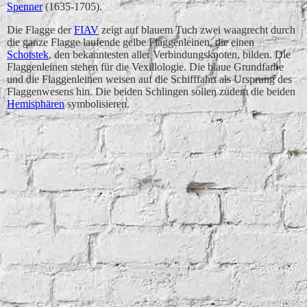
Spenner
(1635-1705).
Die Flagge der
FIAV
zeigt auf blauem Tuch zwei waagrecht durch
die ganze Flagge laufende gelbe Flaggenleinen, die einen
Schotstek
, den bekanntesten aller Verbindungsknoten, bilden. Die
Flaggenleinen stehen für die Vexillologie. Die blaue Grundfarbe
und die Flaggenleinen weisen auf die Schifffahrt als Ursprung des
Flaggenwesens hin. Die beiden Schlingen sollen zudem die beiden
Hemisphären
symbolisieren.