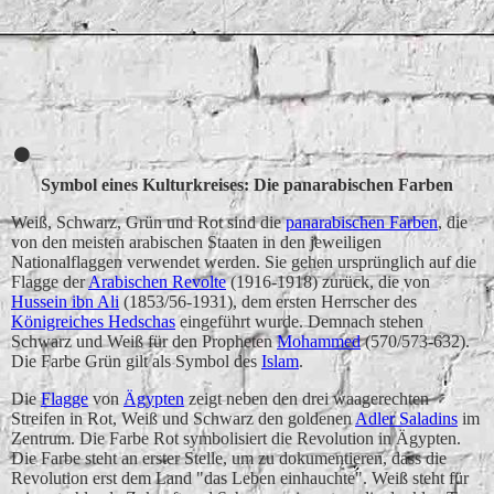
Mauretanien
Senegal
Togo
São Tomé und Príncipe
Symbol eines Kulturkreises: Die panarabischen Farben
Weiß, Schwarz, Grün und Rot sind die
panarabischen Farben
, die
von den meisten arabischen Staaten in den jeweiligen
Nationalflaggen verwendet werden. Sie gehen ursprünglich auf die
Flagge der
Arabischen Revolte
(1916-1918) zurück, die von
Hussein ibn Ali
(1853/56-1931), dem ersten Herrscher des
Königreiches Hedschas
eingeführt wurde. Demnach stehen
Schwarz und Weiß für den Propheten
Mohammed
(570/573-632).
Die Farbe Grün gilt als Symbol des
Islam
.
Die
Flagge
von
Ägypten
zeigt neben den drei waagerechten
Streifen in Rot, Weiß und Schwarz den goldenen
Adler Saladins
im
Zentrum. Die Farbe Rot symbolisiert die Revolution in Ägypten.
Die Farbe steht an erster Stelle, um zu dokumentieren, dass die
Revolution erst dem Land "das Leben einhauchte". Weiß steht für