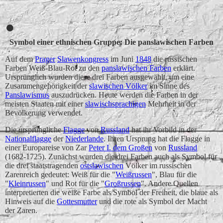
Vereinigte Arabische Emirate (VAE)
Symbol einer ethnischen Gruppe: Die panslawischen Farben
Auf dem
Prager
Slawenkongress
im Juni
1848
die russischen
Farben Weiß-Blau-Rot zu den
panslawischen Farben
erklärt.
Ursprünglich wurden diese drei Farben ausgewählt, um eine
Zusammengehörigkeit der
slawischen Völker
im Sinne des
Panslawismus
auszudrücken. Heute werden die Farben in der
meisten Staaten mit einer
slawischsprachigen
Mehrheit in der
Bevölkerung verwendet.
Die ursprüngliche
Flagge
von
Russland
hat ihr Vorbild in der
Nationalflagge
der
Niederlande
. Ihren Ursprung hat die Flagge in
einer Europareise von Zar
Peter I. dem Großen
von
Russland
(1682-1725). Zunächst wurden die drei Farben auch als Symbol für
die drei staatstragenden
ostslawischen
Völker im russischen
Zarenreich gedeutet: Weiß für die "
Weißrussen
", Blau für die
"
Kleinrussen
" und Rot für die "
Großrussen
". Andere Quellen
interpretierten die weiße Farbe als Symbol der Freiheit, die blaue als
Hinweis auf die
Gottesmutter
und die rote als Symbol der Macht
der Zaren.