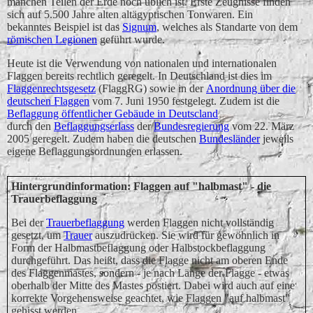
manchen Teilen der Erde noch üblich ist. Erste Zeugnisse finden
sich auf 5.500 Jahre alten altägyptischen Tonwaren. Ein
bekanntes Beispiel ist das
Signum
, welches als Standarte von dem
römischen Legionen
geführt wurde.
Heute ist die Verwendung von nationalen und internationalen
Flaggen bereits rechtlich geregelt. In Deutschland ist dies im
Flaggenrechtsgesetz
(FlaggRG) sowie in der
Anordnung über die
deutschen Flaggen
vom 7. Juni 1950 festgelegt. Zudem ist die
Beflaggung öffentlicher Gebäude in Deutscland
durch den
Beflaggungserlass
der
Bundesregierung
vom 22. März
2005 geregelt. Zudem haben die deutschen
Bundesländer
jeweils
eigene Beflaggungsordnungen erlassen.
Hintergrundinformation: Flaggen auf "halbmast" - die
Trauerbeflaggung
Bei der
Trauerbeflaggung
werden Flaggen nicht vollständig
gesetzt, um
Trauer
auszudrücken. Sie wird für gewöhnlich in
Form der Halbmastbeflaggung oder Halbstockbeflaggung
durchgeführt. Das heißt, dass die Flagge nicht am oberen Ende
des Flaggenmastes, sondern - je nach Länge der Flagge - etwas
oberhalb der Mitte des Mastes postiert. Dabei wird auch auf eine
korrekte Vorgehensweise geachtet, wie Flaggen "auf halbmast"
gehisst werden.