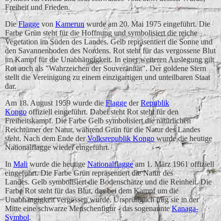
Freiheit und Frieden.
Die
Flagge
von
Kamerun
wurde am 20. Mai 1975 eingeführt. Die
Farbe Grün steht für die Hoffnung und symbolisiert die reiche
Vegetation im Süden des Landes. Gelb repräsentiert die Sonne und
den Savannenboden des Nordens. Rot steht für das vergossene Blut
im Kampf für die Unabhängigkeit. In einer weiteren Auslegung gilt
Rot auch als "Wahrzeichen der Souveränität". Der goldene Stern
stellt die Vereinigung zu einem einzigartigen und unteilbaren Staat
dar.
Am 18. August 1959 wurde die
Flagge
der
Republik
Kongo
offiziell eingeführt. Dabei steht Rot steht für den
Freiheitskampf. Die Farbe Gelb symbolisiert die natürlichen
Reichtümer der Natur, während Grün für die Natur des Landes
steht. Nach dem Ende der
Volksrepublik Kongo
wurde die heutige
Nationalflagge wieder eingeführt.
In
Mali
wurde die heutige
Nationalflagge
am 1. März 1961 offiziell
eingeführt. Die Farbe Grün repräsentiert die Natur des
Landes. Gelb symbolisiert die Bodenschätze und die Reinheit. Die
Farbe Rot steht für das Blut, das bei dem Kampf um die
Unabhängigkeit vergossen wurde. Ursprünglich trug sie in der
Mitte eine schwarze Menschenfigur - das sogenannte
Kanaga-
Symbol
.